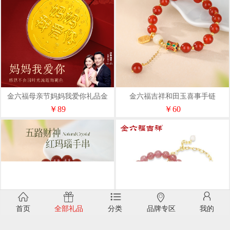
金六福母亲节妈妈我爱你礼品金
金六福吉祥和田玉喜事手链
SLYS71014
￥89
￥60
首页
全部礼品
分类
品牌专区
我的