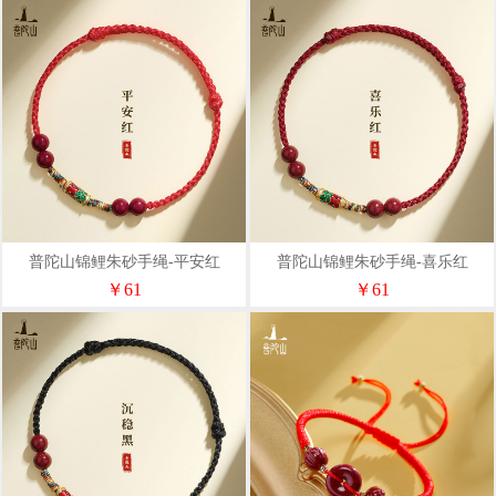
普陀山锦鲤朱砂手绳-平安红
普陀山锦鲤朱砂手绳-喜乐红
￥61
￥61