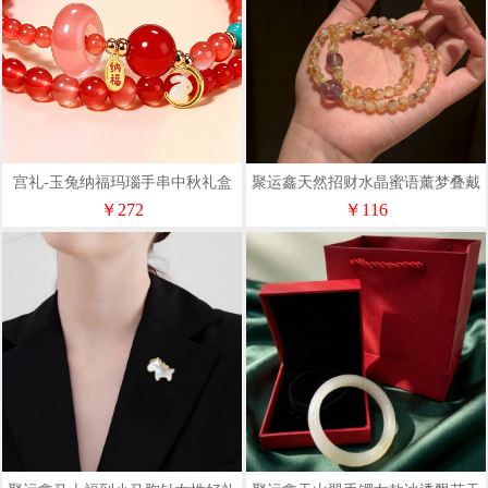
宫礼-玉兔纳福玛瑙手串中秋礼盒
聚运鑫天然招财水晶蜜语薰梦叠戴
手串
￥272
￥116