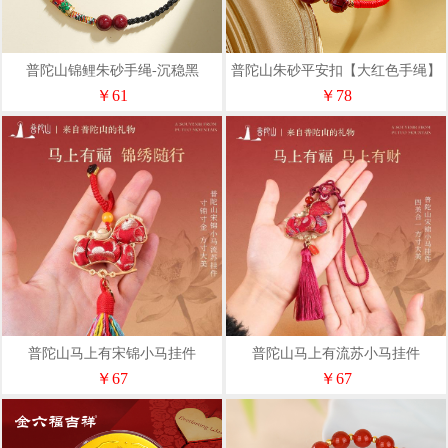
普陀山锦鲤朱砂手绳-沉稳黑
普陀山朱砂平安扣【大红色手绳】
￥61
￥78
普陀山马上有宋锦小马挂件
普陀山马上有流苏小马挂件
￥67
￥67