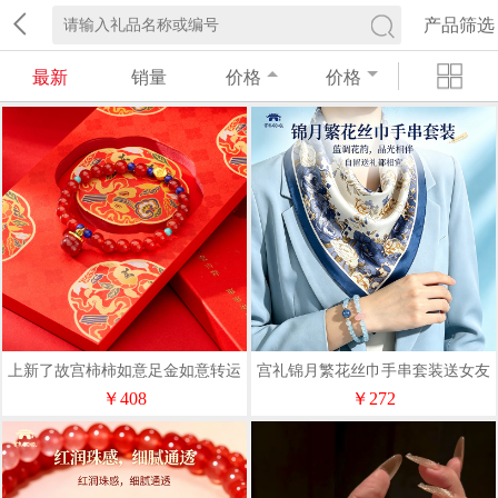
产品筛选
最新
销量
价格
价格
上新了故宫柿柿如意足金如意转运
宫礼锦月繁花丝巾手串套装送女友
珠手链手串贺岁
送亲人礼物伴手礼
￥408
￥272