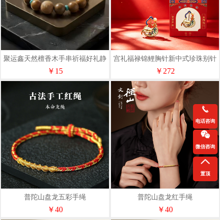
聚运鑫天然檀香木手串祈福好礼静
宫礼福禄锦鲤胸针新中式珍珠别针
心养性送礼佳品
国风礼盒送妈妈长辈伴手礼
￥15
￥272
电话咨询
微信咨询
置顶
普陀山盘龙五彩手绳
普陀山盘龙红手绳
￥40
￥40