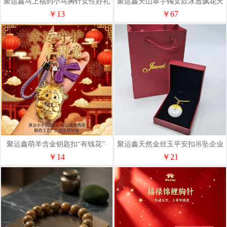
聚运鑫马上福到小马胸针女性好礼
聚运鑫天山翠手镯女款冰透飘花天
然玉镯营销礼品
￥13
￥67
聚运鑫萌羊含金钥匙扣“有钱花”·
聚运鑫天然金丝玉平安扣吊坠企业
羊羊得意·精致皮绳挂件
保险礼品
￥14
￥21