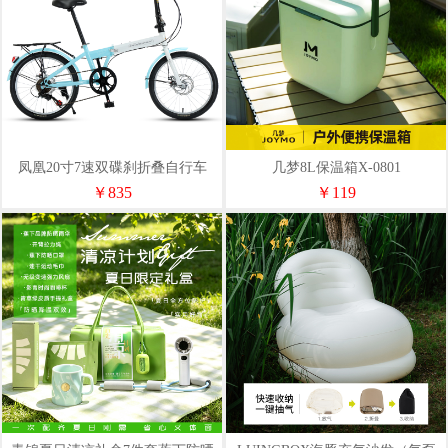
凤凰20寸7速双碟刹折叠自行车
几梦8L保温箱X-0801
（辐条轮）优雅3.0
￥835
￥119