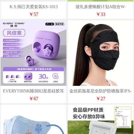
K.S.阅己关爱套装KS-1013
玻礼多蜜唤醒计划A组合W-
HXJH/A
￥57
￥33
EVERYTHINK睡洞R2星星硅胶耳
金丝莉脸基尼全防护防晒脸罩JFS-
塞
1531
￥67
￥27