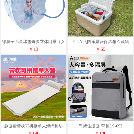
绿鼻子儿童冰雪奇缘立体口罩（女
FTLY飞图乐露营保温箱冷藏箱
款）
5LBWX0001
￥13
￥65
趣游帮带枕可拼接单人海绵睡垫
尚烤佳漫游·背包LS-692
Y28-D38
￥140
￥109