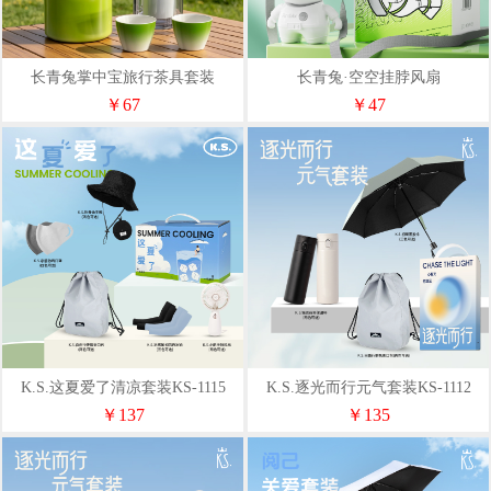
长青兔掌中宝旅行茶具套装
长青兔·空空挂脖风扇
￥67
￥47
K.S.这夏爱了清凉套装KS-1115
K.S.逐光而行元气套装KS-1112
￥137
￥135