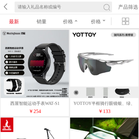
产品筛选
最新
销量
价格
价格
西屋智能运动手表WAT-S1
YOTTOY半框骑行眼镜银、绿、
蓝
￥254
￥133