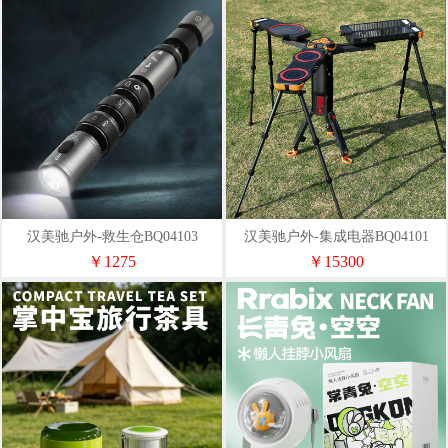
汉美驰户外-救生仓BQ04103
汉美驰户外-集成电器BQ04101
￥1275
￥15300