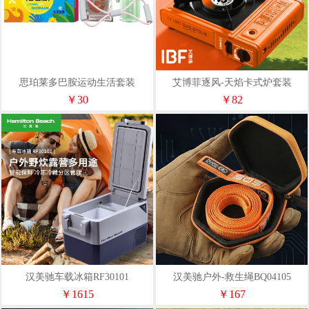
思珀莱多巴胺运动生活套装
艾博菲逐风-天焰卡式炉套装
￥30
￥82
汉美驰车载冰箱RF30101
汉美驰户外-救生绳BQ04105
￥1615
￥167