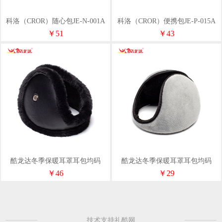
科洛（CROR）随心包JE-N-001A
科洛（CROR）便携包JE-P-015A
￥51
￥43
酷龙达冬季保暖耳罩耳包均码
酷龙达冬季保暖耳罩耳包均码
CLD-EZ003
CLD-EZ001
￥46
￥29
技术支持礼酷网