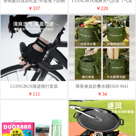
青锦夏日清凉礼盒7件套蕉下防晒
LUINGBOX海豚充气沙发（气泵
风扇员工福利端午伴手礼企业定制
款）LB15140103
￥337
￥220
LUINGBOX骑迹骑行套装
驿客睿岚折叠水桶EKH-9041
LB20250617
￥111
￥34