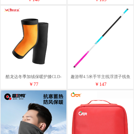
酷龙达冬季加绒保暖护膝CLD-
趣游帮4.5米手竿主线浮漂子线鱼
HXX01
竿包（5合1套装）B028
￥77
￥147