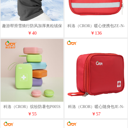
趣游帮滑雪骑行防风加厚奥粒绒保
科洛（CROR）暖心便携包ZE-N-
暖围脖(S-3312)
008B
￥40
￥136
科洛（CROR）缤纷防暑包P005S
科洛（CROR）暖心随身包JE-N-
001B
￥55
￥57