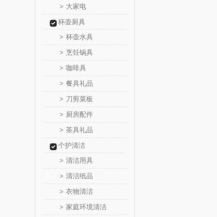
大家电
>
山萃
杯壶厨具
杯壶水具
>
BTSM
烹饪锅具
>
保宁
咖啡具
>
餐具礼品
>
雅鹿
刀剪菜板
>
厨房配件
铮铭
>
茶具礼品
>
千问
个护清洁
清洁用具
>
洽洽
清洁纸品
>
无印良品
衣物清洁
>
家庭环境清洁
>
商）
呼也