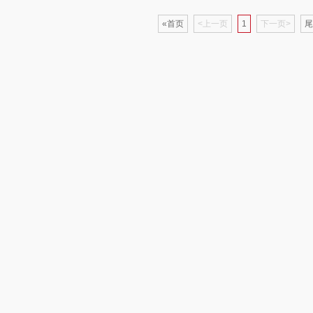
«首页
<上一页
1
下一页>
尾
京意之选
锦礼
阿茜娅（AGIA）
ITARY
罗莱超柔床品
润心
奈雪茶院
竹盐
悦滋木
丝丽诺妃
傲
安宝笛
爱润丝婷
形象派
老板
康夫
罗尔仕
拜灭士
舒蕾
制款）
爱国者（移动电
飞利浦
荣诚
源）
疗
凤凰
保卫蛋蛋
马克图布
苏泊
实丰文化
洛克星球
梵沐
系
TCL
五芳斋
立家
泸