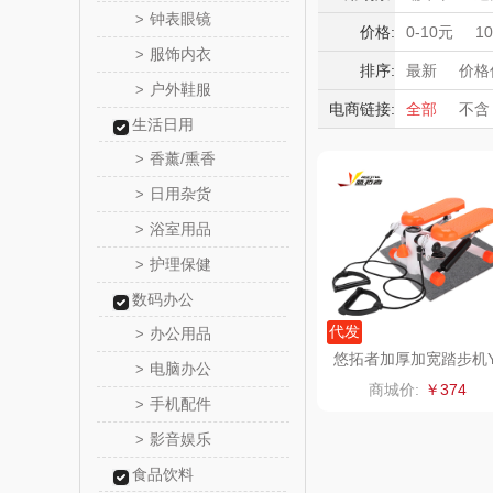
SNOOPY
钟表眼镜
>
电烤箱/微波
积分礼品
价格:
0-10元
1
服饰内衣
咖啡机
煮
>
暖冬好物
名创优
排序:
最新
价格
厨师机/和面
户外鞋服
>
高端送礼
电商链接:
全部
不含
lipingif
打蛋器
其
生活日用
保险礼品
跳绳
健腹
香薰/熏香
母亲节
父
>
片仔
果蔬清洗机
日用杂货
>
HOLOHO
浴室用品
>
护理保健
>
匠心萌
数码办公
宝堂马氏
代发
办公用品
>
悠拓者加厚加宽踏步机
电脑办公
>
T-JS003
伯纳
商城价:
￥374
手机配件
>
罗莱 超柔
影音娱乐
>
食品饮料
百草味（代