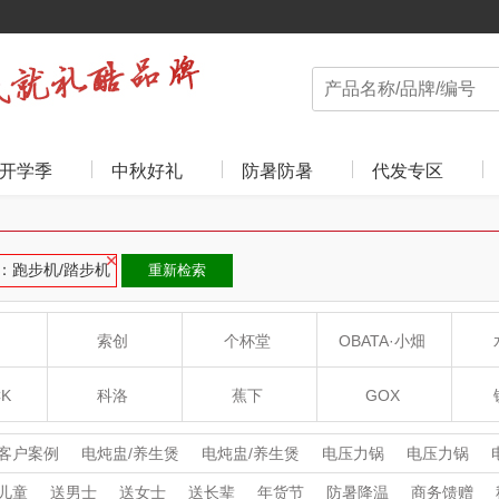
开学季
中秋好礼
防暑防暑
代发专区
：跑步机/踏步机
重新检索
索创
个杯堂
OBATA·小畑
CK
科洛
蕉下
GOX
扣
超人（SID）
富安娜
膳魔师THERMOS
客户案例
电炖盅/养生煲
电炖盅/养生煲
电压力锅
电压力锅
潮流厨电
绞肉/切菜机
绞肉/切菜机
电热饭盒
电热饭盒
料理
儿童
送男士
送女士
送长辈
年货节
防暑降温
商务馈赠