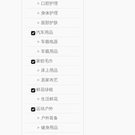
口腔护理
>
丽耳
身体护理
>
面部护肤
>
宏太
汽车用品
欧丽薇
车载电器
>
车载用品
>
汤姆
家纺毛巾
锡品
床上用品
>
居家布艺
>
悦湘
鲜花绿植
keep
生活鲜花
>
运动户外
绿鼻
户外装备
>
健身用品
>
康恩