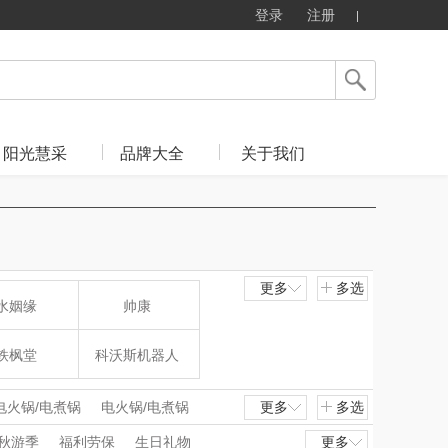
登录
注册
阳光慧采
品牌大全
关于我们
更多
多选
水姻缘
帅康
铁枫堂
科沃斯机器人
麦多多
唛恪
电火锅/电煮锅
电火锅/电煮锅
更多
多选
机/果汁杯
料理机/果汁杯
秋游季
福利劳保
生日礼物
更多