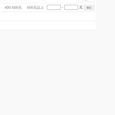
爱仕达
罗技
器
酸奶机
酸奶机
咖啡机
手礼盒
会议礼品
国潮文创
-
元
400-500元
500元以上
陶炉/电磁炉
厨师机/和面机
MiLi
科技感礼品
中国风
OEM
创意礼品
壁机
早餐机
早餐机
打蛋器
女神节
奶企礼品
银行礼品
上好食光
云上布拉
多功能锅
电饭煲
电饭煲
七夕节
建党节
圣诞节
教师节
俯卧撑架
暖菜板
暖菜板
东方沁
绽家
瑜伽装备
觅菓
MOVA
乐扣（家居/
星巴克（杯壶/包
小家电）
袋）
姑苏渔歌
纺王
Newmine
佳帮手
线上款）
沃莱
十二夏天
乐班
戴可思