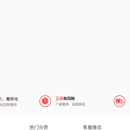
销款）
冈州故事
福临门
卜珂
川
双立人
北欧沃朗
郎氏达
熊
万益蓝
正负零
七匹狼
宝
顺然
信科
南方寝饰
粒上皇
乐扣乐扣（小家
厨创妈咪
电）
民间造物
康巴赫（包销款）
元黍
月
瑞驰SWICKY
鲸选码头
家之礼
啄木鸟
鱼
香畴
太力
象印
施耐德
向物
来伊份
热门分类
客服微信