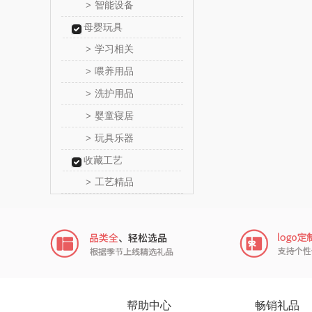
智能设备
>
富安娜（包
母婴玩具
学习相关
>
半亩
喂养用品
>
艾可
洗护用品
>
婴童寝居
>
护舒
玩具乐器
>
厨邦
收藏工艺
工艺精品
>
中华
嘉禾
金龙
冠军
帮助中心
畅销礼品