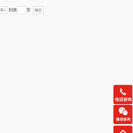
到第
页
页»
确定
卓然
首佩
奈雪的茶
克洛特
睿嫣润膏
锐致
花卉诗
小天鹅
（定制款）
洁玉（定制款）
周六福
江中猴姑
电话咨询
尔（代理商）
九阳（代理商）
骆驼
VVC
微信咨询
溪河桃酥
中茶