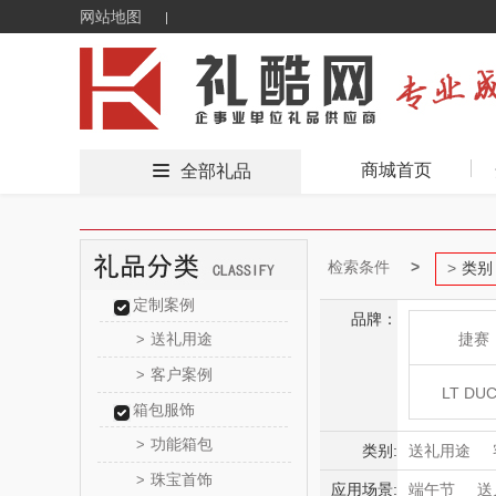
网站地图
商城首页
全部礼品
检索条件
类别
定制案例
品牌：
送礼用途
捷赛
>
客户案例
>
LT DU
箱包服饰
功能箱包
>
乐扣乐
类别:
送礼用途
珠宝首饰
>
潮流厨电
应用场景:
端午节
送