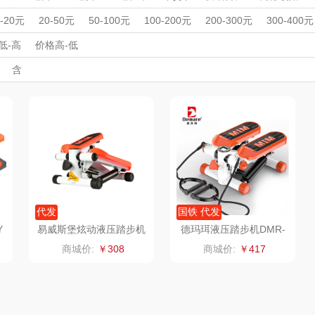
史努比
小米
曼秀雷敦花
欧舒丹
炉
电烤箱/微波炉
电饼档
电饼档
养生壶/煮茶器
养生壶/煮茶
周年庆礼品
春游踏青
开学季礼品
毕业季礼品
开门红专区
伴
0-20元
20-50元
50-100元
100-200元
200-300元
300-400元
蛋器
煮蛋器
电水壶/热水瓶
电水壶/热水瓶
电陶炉/电磁炉
电
品
外事出国
入职礼
多样屋
高颜值礼品
膳魔师
IP联名款
企业团建
双立人
展会礼品
低-高
价格高-低
机
封口机
封口机
制冰机
制冰机
豆浆机/破壁机
豆浆机/破
开业乔迁
乡村振兴
定制案例
珠宝礼品
酒店旅游
高校礼品
含
ts
山水SANSUI（代
bulu＆blue
八方礼
云
他体育用品
电烧烤炉
电烧烤炉
空气炸锅
空气炸锅
多功能锅
建材礼品
政企单位
房地产礼品
汽车礼品
进店礼
情人节
轮
羽毛球
乒乓球
篮球
跑步机/踏步机
拉力器
握力器
亲节
儿童节
中秋节
建军节
护士节
重阳节
理商）
癀
山本
新秀丽
夏普SHARP
果蔬清洗机
消毒柜/消毒机
消毒柜/消毒机
电炒锅
电炒锅
LO
途柏丽TOBERLIR
momo（杯壶）
大嘴猴（杯壶厨具
雨伞）
宠
YOTTOY
西屋（运动户外）
非一FETANA
乐扣
铺子
蔬果园（代理商）
DGI
唯宝
代发
国铁 代发
Y
易威斯堡炫动液压踏步机
德玛珥液压踏步机DMR-
PB01
德
万象
元朗荣华
纽曼Newmine
纽曼
商城价:
￥308
商城价:
￥417
（线下款）
（
床品
三只松鼠（代理
斯凯奇SKECHER
可口可乐Coca Col
商）
S
a
理商）
LUING BOX
立白（包销款）
润本（套装）