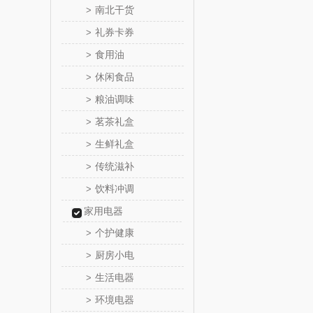
南北干货
>
礼券卡券
>
康宁
食用油
>
SWISS MIL
休闲食品
>
粮油调味
>
睿嫣
茗茶礼盒
>
倍瑞
生鲜礼盒
>
传统滋补
>
ROBAM
饮料冲调
>
富昌（定
家用电器
个护健康
>
江中食
厨房小电
>
晒瑞
生活电器
>
环境电器
>
漫沃星