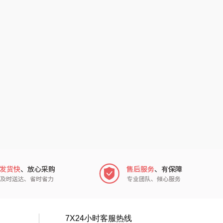
味滋源
玺魁
喜临门
禹鸿物予
朱炳仁铜
高洁丝
瓷咖什
氛围部落
传应
陇间柒月(包销款)
高原宏
睡眠博士
PLOVER
胡姬花
（家纺）
福礼掌柜
迪士尼（数码类）
五谷磨房
她妍社
7X24小时客服热线