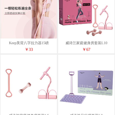
Keep美背八字拉力器15磅
威诗兰家庭健身房套装L10
￥33
￥67