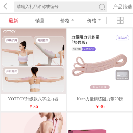
产品筛选
最新
销量
价格
价格
YOTTOY升级款八字拉力器
Keep力量训练阻力带20磅
（粉）
￥36
￥36