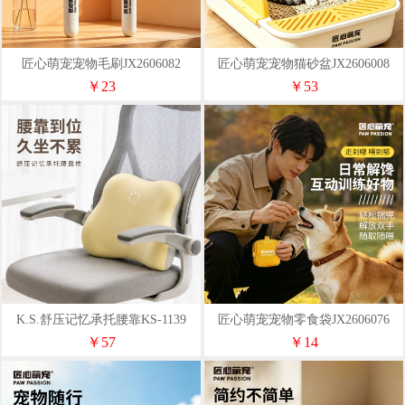
匠心萌宠宠物毛刷JX2606082
匠心萌宠宠物猫砂盆JX2606008
￥23
￥53
K.S.舒压记忆承托腰靠KS-1139
匠心萌宠宠物零食袋JX2606076
￥57
￥14