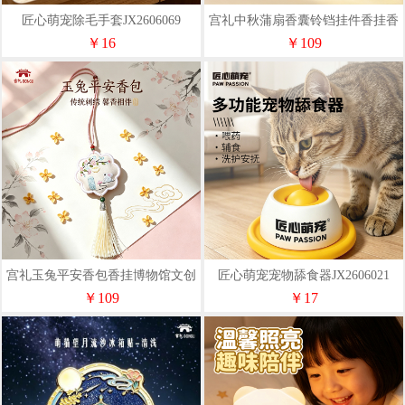
匠心萌宠除毛手套JX2606069
宫礼中秋蒲扇香囊铃铛挂件香挂香
包随身佩戴礼物中秋送礼
￥16
￥109
宫礼玉兔平安香包香挂博物馆文创
匠心萌宠宠物舔食器JX2606021
包挂生日礼物伴手礼
￥109
￥17