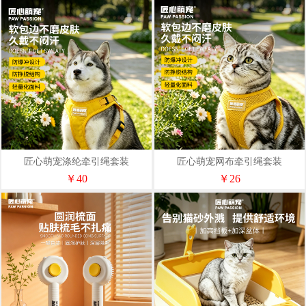
匠心萌宠涤纶牵引绳套装
匠心萌宠网布牵引绳套装
JX2606002
JX2606001
￥40
￥26