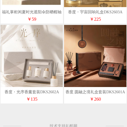
福礼掌柜闲夏时光遮阳伞防晒帽袖
香度・宇宙回响礼盒DKS2603A
套组合套装
￥59
￥225
香度・光序香薰套装DKS2602A
香度.圆融之境礼盒套装DKS2601A
￥135
￥260
技术支持礼酷网