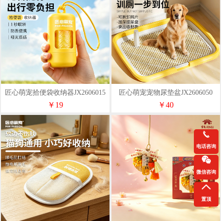
匠心萌宠拾便袋收纳器JX2606015
匠心萌宠宠物尿垫盆JX2606050
￥19
￥40
电话咨询
微信咨询
置顶