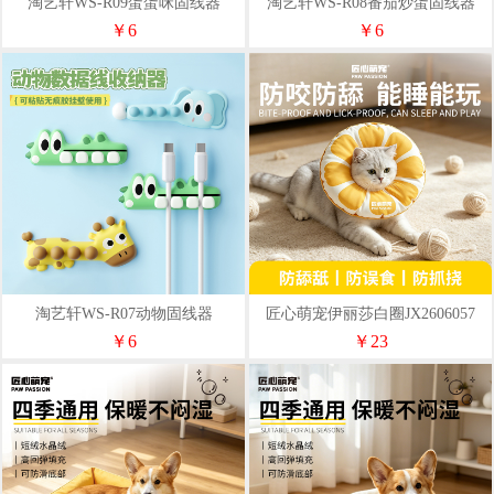
淘艺轩WS-R09蛋蛋咪固线器
淘艺轩WS-R08番茄炒蛋固线器
￥6
￥6
淘艺轩WS-R07动物固线器
匠心萌宠伊丽莎白圈JX2606057
￥6
￥23