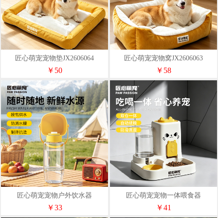
匠心萌宠宠物垫JX2606064
匠心萌宠宠物窝JX2606063
￥50
￥58
匠心萌宠宠物户外饮水器
匠心萌宠宠物一体喂食器
JX2606028
JX2606035
￥33
￥41