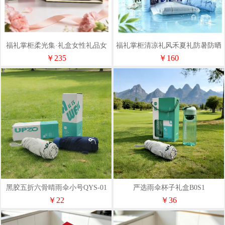
福礼掌柜柔光集·礼盒女性礼品女
福礼掌柜清凉礼风禾夏礼防暑防晒
士礼物蕉下晴雨伞气囊梳子套装
礼盒
￥235
￥160
黑胶五折六骨晴雨伞小号QYS-01
严选雨伞杯子礼盒B0S1
￥22
￥36