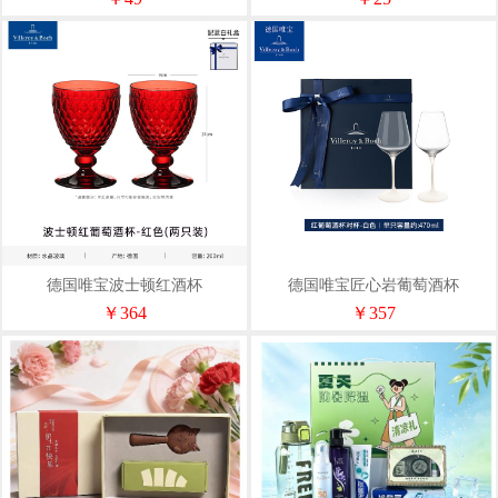
德国唯宝波士顿红酒杯
德国唯宝匠心岩葡萄酒杯
310mlx2（配蓝白礼盒）
470mlx2（配高定精装礼盒）
￥364
￥357