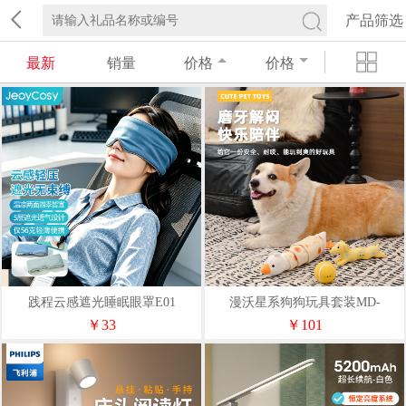
产品筛选
最新
销量
价格
价格
践程云感遮光睡眠眼罩E01
漫沃星系狗狗玩具套装MD-
WX705
￥33
￥101