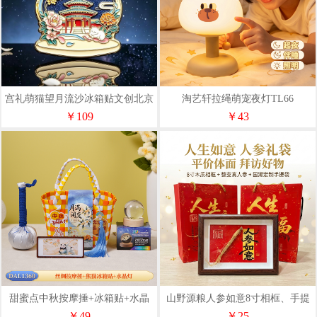
宫礼萌猫望月流沙冰箱贴文创北京
淘艺轩拉绳萌宠夜灯TL66
纪念品小礼物伴手礼
￥109
￥43
甜蜜点中秋按摩捶+冰箱贴+水晶
山野源粮人参如意8寸相框、手提
灯伴手礼套装DAL1360
袋(A/B面)
￥49
￥25