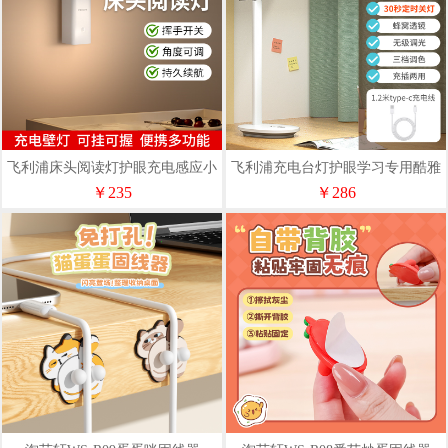
飞利浦床头阅读灯护眼充电感应小
飞利浦充电台灯护眼学习专用酷雅
夜灯酷璇2600毫安
（小雅）长续航
￥235
￥286