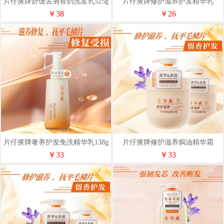
片仔癀牌舒缓去屑香韵洗发乳525g
片仔癀牌修护滋养护发精华乳
580ml
￥38
￥26
片仔癀牌奢养护发免洗精华乳138g
片仔癀牌修护滋养焗油精华霜
800ml
￥33
￥33