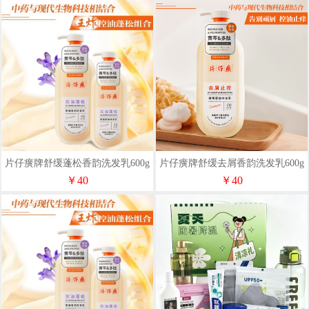
片仔癀牌舒缓蓬松香韵洗发乳600g
片仔癀牌舒缓去屑香韵洗发乳600g
￥40
￥40