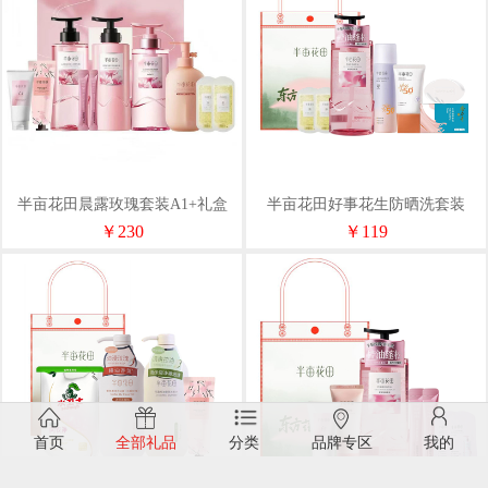
半亩花田晨露玫瑰套装A1+礼盒
半亩花田好事花生防晒洗套装
ZY31升级款
￥230
￥119
首页
全部礼品
分类
品牌专区
我的