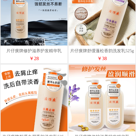
片仔癀牌修护滋养护发精华乳
片仔癀牌舒缓蓬松香韵洗发乳525g
515ml
￥28
￥38