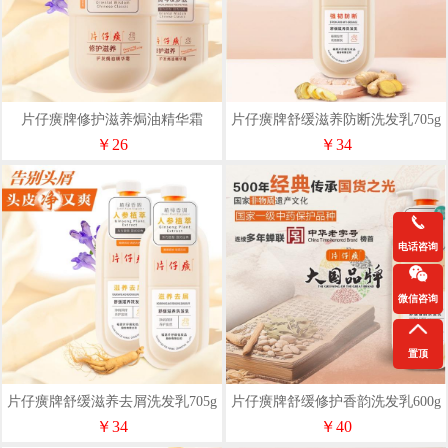
片仔癀牌修护滋养焗油精华霜
片仔癀牌舒缓滋养防断洗发乳705g
500ml
￥26
￥34
电话咨询
微信咨询
置顶
片仔癀牌舒缓滋养去屑洗发乳705g
片仔癀牌舒缓修护香韵洗发乳600g
￥34
￥40