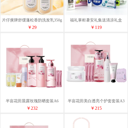
片仔癀牌舒缓蓬松香韵洗发乳350g
福礼掌柜暑安礼集送清凉礼盒
￥29
￥119
半亩花田晨露玫瑰防晒套装A6
半亩花田美白透亮个护套套装A3
升级款
￥232
￥215