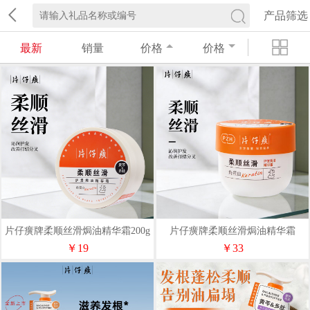
产品筛选
最新
销量
价格
价格
片仔癀牌柔顺丝滑焗油精华霜200g
片仔癀牌柔顺丝滑焗油精华霜
500ml
￥19
￥33