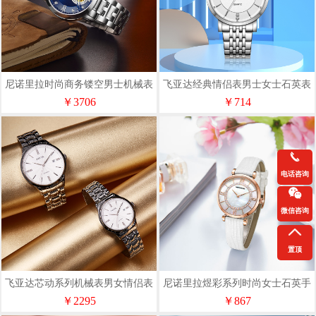
尼诺里拉时尚商务镂空男士机械表
飞亚达经典情侣表男士女士石英表
11010
JG/L002666.WWW
￥3706
￥714
电话咨询
微信咨询
置顶
飞亚达芯动系列机械表男女情侣表
尼诺里拉煜彩系列时尚女士石英手
G/LA520003.WWW
表11085
￥2295
￥867