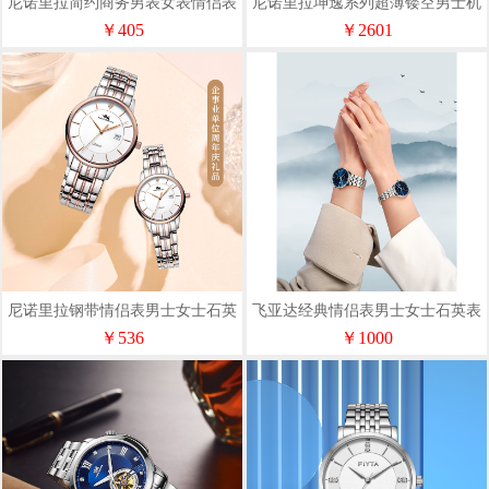
尼诺里拉简约商务男表女表情侣表
尼诺里拉坤逸系列超薄镂空男士机
石英表31008
械表11012
￥405
￥2601
尼诺里拉钢带情侣表男士女士石英
飞亚达经典情侣表男士女士石英表
表11033
JG/L001999.WLW
￥536
￥1000