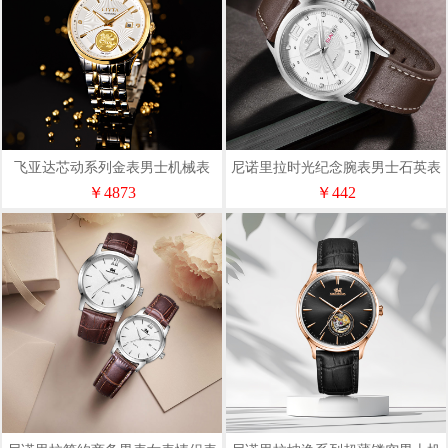
飞亚达芯动系列金表男士机械表
尼诺里拉时光纪念腕表男士石英表
TGA520005.TWB
11007
￥4873
￥442