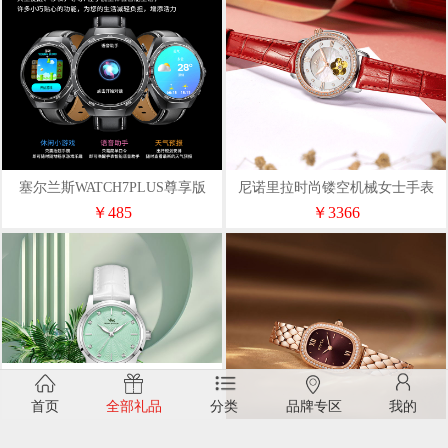
塞尔兰斯WATCH7PLUS尊享版
尼诺里拉时尚镂空机械女士手表
11010
￥485
￥3366
首页
全部礼品
分类
品牌专区
我的