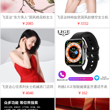
飞亚达“东方美人”国风桃花粉女士
飞亚达柿柿如意国风款镂空女士机
石英表L865039.PFP
械表LA865022.WLW
￥2085
￥3332
飞亚达心弦系列女士机械表门店同
利格LIGE智能健康蓝牙通话手表
款LA869009.PKPH
BW0445
￥4046
￥162