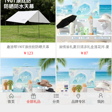
趣游帮190T涤丝纺防晒天幕
渝情渝礼夏日清凉礼盒漫花河-夏
（YB13）
清集6
￥123
￥87
首页
全部礼品
分类
品牌专区
我的