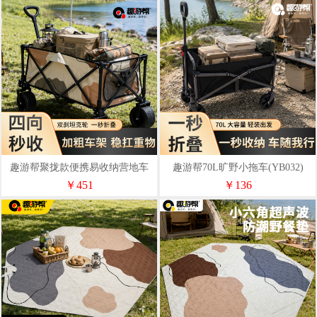
趣游帮聚拢款便携易收纳营地车
趣游帮70L旷野小拖车(YB032)
(Qyb07)
￥451
￥136