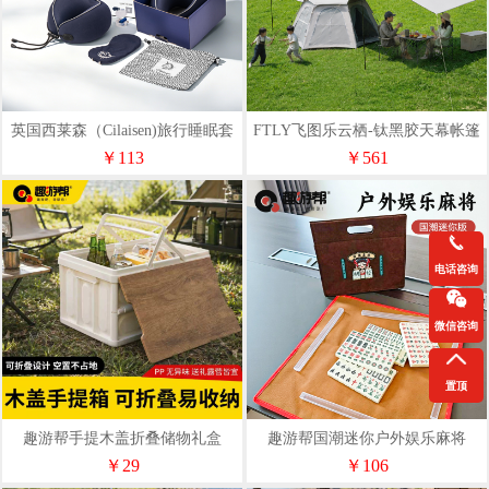
英国西莱森（Cilaisen)旅行睡眠套
FTLY飞图乐云栖-钛黑胶天幕帐篷
装CP-C8
二合一TMTZ0201
￥113
￥561
电话咨询
微信咨询
置顶
趣游帮手提木盖折叠储物礼盒
趣游帮国潮迷你户外娱乐麻将
(Q515-8.3L)
(YQ-5603)
￥29
￥106