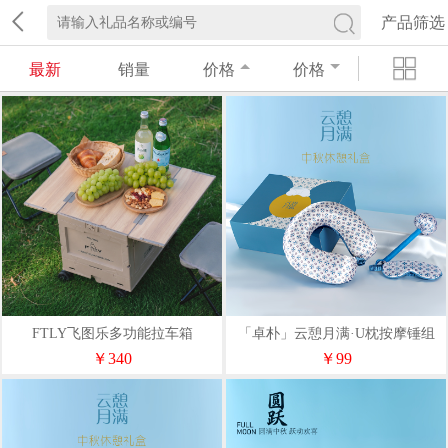
产品筛选
最新
销量
价格
价格
FTLY飞图乐多功能拉车箱
「卓朴」云憩月满·U枕按摩锤组
SNX0200
￥340
￥99