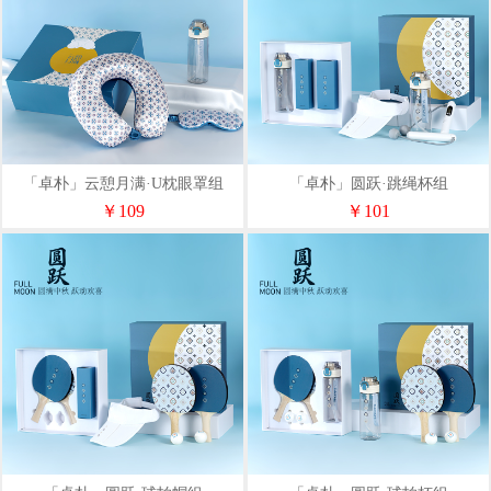
「卓朴」云憩月满·U枕眼罩组
「卓朴」圆跃·跳绳杯组
￥109
￥101