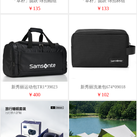
「卓朴」圆跃·球拍帽组
「卓朴」圆跃·球拍杯组
￥135
￥133
新秀丽运动包TR1*39023
新秀丽洗漱包674*09018
￥400
￥102