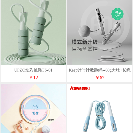
UPZO炫彩跳绳TS-01
Keep计时计数跳绳--60g大球+长绳
两用(灰色/绿色)
￥12
￥67