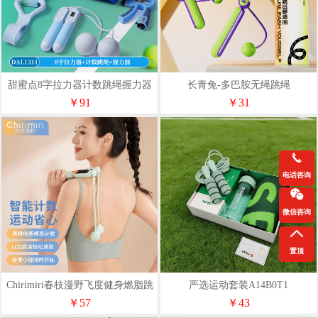
甜蜜点8字拉力器计数跳绳握力器
长青兔-多巴胺无绳跳绳
运动包套装DAL1311
￥91
￥31
电话咨询
微信咨询
置顶
Chirimiri春枝漫野飞度健身燃脂跳
严选运动套装A14B0T1
绳Flex280
￥57
￥43