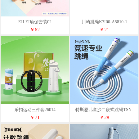
EILEI瑜伽套装02
川崎跳绳K3I00-A5810-1
￥62
￥21
乐扣运动三件套26014
特斯恩儿童沙二段式跳绳TSN-
EC05
￥71
￥28