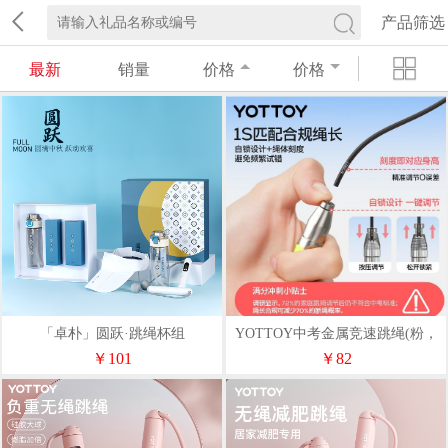
产品筛选
最新
销量
价格
价格
「卓朴」圆跃·跳绳杯组
YOTTOY中考金属竞速跳绳(粉，
绿，灰）
￥101
￥82