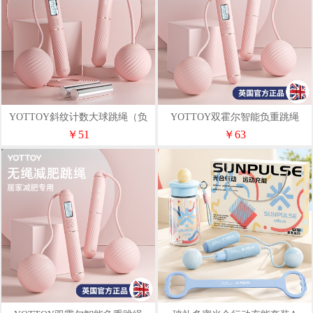
YOTTOY斜纹计数大球跳绳（负
YOTTOY双霍尔智能负重跳绳
重+两用）粉、蓝
（负重+两用）粉、蓝
￥51
￥63