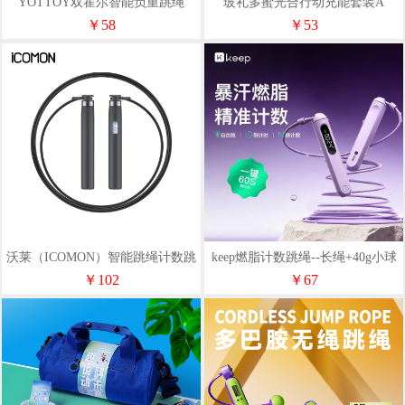
YOTTOY双霍尔智能负重跳绳
玻礼多蜜光合行动充能套装A
（负重+无绳）粉、蓝
￥58
￥53
沃莱（ICOMON）智能跳绳计数跳
keep燃脂计数跳绳--长绳+40g小球
绳RS1949B
（紫色/黑色）
￥102
￥67