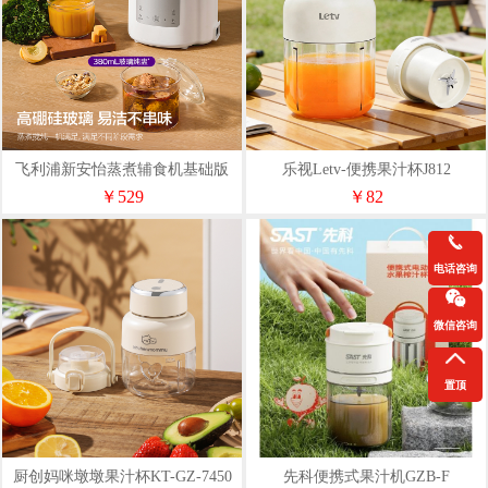
飞利浦新安怡蒸煮辅食机基础版
乐视Letv-便携果汁杯J812
（Y-BFS5）
￥529
￥82
电话咨询
微信咨询
置顶
厨创妈咪墩墩果汁杯KT-GZ-7450
先科便携式果汁机GZB-F
￥67
￥74