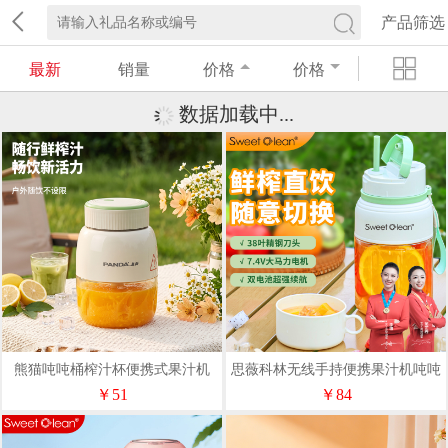
产品筛选
最新
销量
价格
价格
熊猫吨吨桶榨汁杯便携式果汁机
思薇科林无线手持便携果汁机吨吨
TRGZJ3106
杯榨汁机水果榨汁桶
￥51
￥84