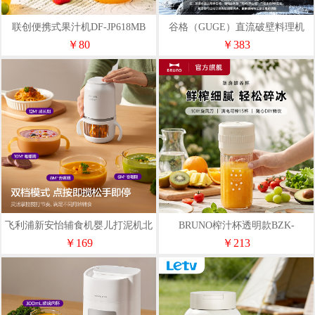
联创便携式果汁机DF-JP618MB
谷格（GUGE）直流破壁料理机
GB667
￥80
￥383
飞利浦新安怡辅食机婴儿打泥机北
BRUNO榨汁杯透明款BZK-
极白（A-BFS01）
ZZJ04G01-LP01
￥169
￥213