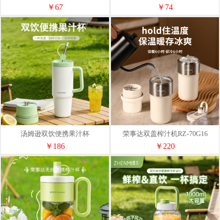
汤姆逊双饮便携果汁杯
荣事达双盖榨汁机RZ-70G16
(850ml)TMX-G601-009
￥186
￥220