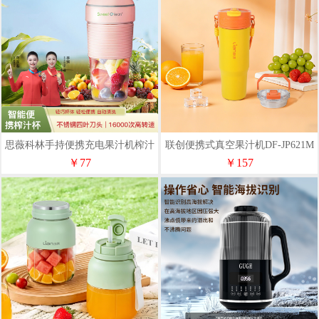
思薇科林手持便携充电果汁机榨汁
联创便携式真空果汁机DF-JP621M
杯果汁杯MK-02
￥77
￥157