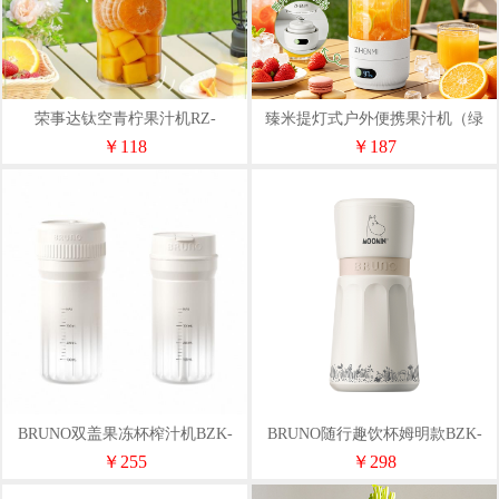
荣事达钛空青柠果汁机RZ-
臻米提灯式户外便携果汁机（绿
36X6T(Ti)
色）ZMGZ-J23
￥118
￥187
BRUNO双盖果冻杯榨汁机BZK-
BRUNO随行趣饮杯姆明款BZK-
ZZJ04G01-XP01
ZZJ03-MOOMIN
￥255
￥298