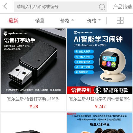
产品筛选
最新
销量
价格
价格
塞尔兰斯-语音打字助手USB-
塞尔兰斯AI智能学习闹钟音箱BK-
Ai806
NO1
￥28
￥247