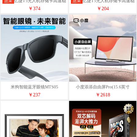
慧采
忆捷T5无人机存储卡高速稳
慧采
忆捷T5无人机存储卡高速稳
定4K高速TF卡128G
定4K高速TF卡64G
￥374
￥204
米狗智能蓝牙眼镜MTS05
小度添添自由屏Pro(15.6英寸
256G)
￥237
￥2618