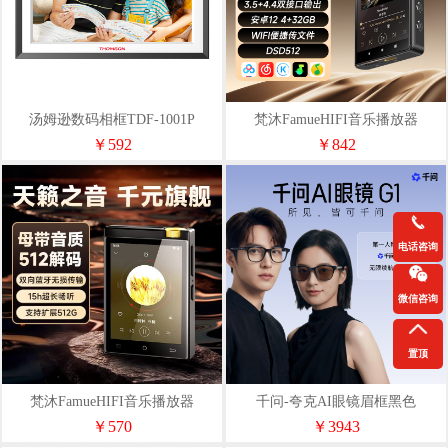
汤姆逊数码相框TDF-1001P
梵沐FamueHIFI音乐播放器
BF32（4+32G）
￥592
￥842
电话咨询
微信咨询
置顶
梵沐FamueHIFI音乐播放器
千问-夸克AI眼镜眉框黑色
BF31（2+16G）
_2+64GB
￥570
￥3943