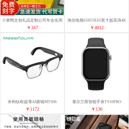
小黄鸭文创礼品定制公司年会实用
海信电视65H55E65英寸超高清4K
伴手礼春节员工福利单位团建奖品
智能液晶平板电视机
￥167
￥4012
米狗钛框超薄AI眼镜MTS06
塞尔兰斯智能手表TS10PRO
￥1172
￥136