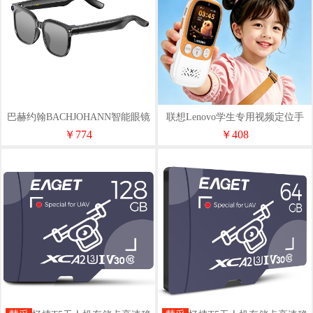
巴赫约翰BACHJOHANN智能眼镜
联想Lenovo学生专用视频定位手
AI-M02S
机AI童伴机L1
￥774
￥408