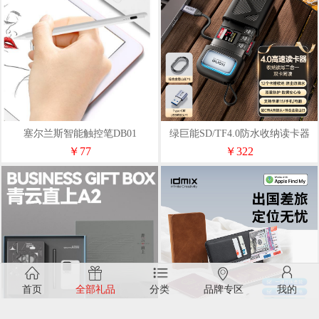
塞尔兰斯智能触控笔DB01
绿巨能SD/TF4.0防水收纳读卡器
【R404】
￥77
￥322
首页
全部礼品
分类
品牌专区
我的