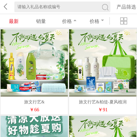
产品筛选
最新
销量
价格
价格
旅文行艺&
旅文行艺&柏缇-夏风植润
￥66
￥91