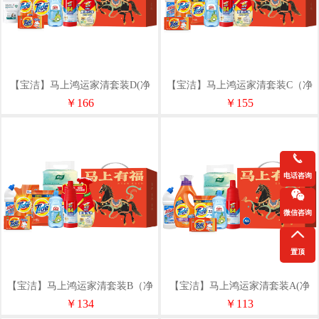
【宝洁】马上鸿运家清套装D(净
【宝洁】马上鸿运家清套装C（净
含量5251g）
含量4881g)
￥166
￥155
电话咨询
微信咨询
置顶
【宝洁】马上鸿运家清套装B（净
【宝洁】马上鸿运家清套装A(净
含量4171g）
含量3751g）
￥134
￥113