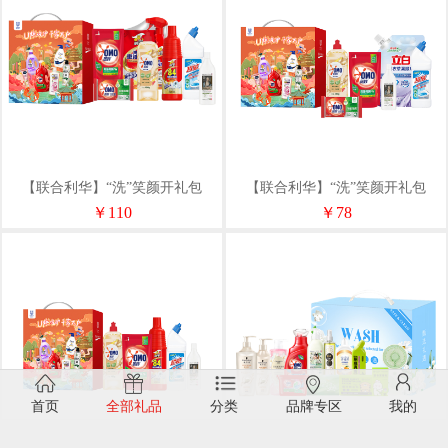
【联合利华】“洗”笑颜开礼包
【联合利华】“洗”笑颜开礼包
C1（净含量3320g）
B1（净含量2800g）
￥110
￥78
首页
全部礼品
分类
品牌专区
我的