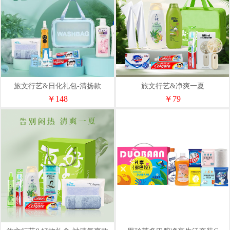
旅文行艺&日化礼包-清扬款
旅文行艺&净爽一夏
￥148
￥79