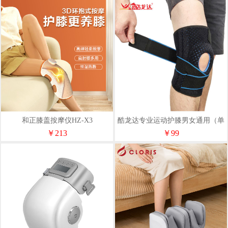
和正膝盖按摩仪HZ-X3
酷龙达专业运动护膝男女通用（单
只）CLD-JS01
￥213
￥99