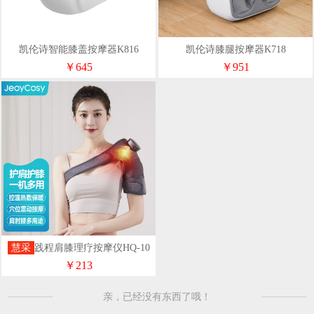
凯伦诗智能膝盖按摩器K816
凯伦诗膝腿按摩器K718
￥645
￥951
慧采
践程肩膝理疗按摩仪HQ-10
￥213
亲，已经没有东西了哦！