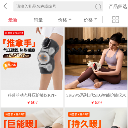
产品筛选
最新
销量
价格
价格
科普菲动态释压护膝仪KPF-
SKGW5系列1代SKG智能护膝仪米
knee16S
金色豪华款
￥607
￥629