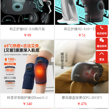
和正护膝HZ-X10两只装
和正护膝HZ-X10一只装
电话咨询
￥99
￥51
微信咨询
置顶
科普菲智能护膝仪Knee11-2
攀高膝盖按摩仪PG-2015F3
￥340
￥476