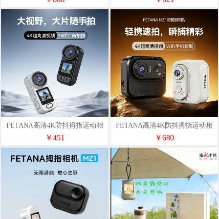
FETANA高清4K防抖拇指运动相
FETANA高清4K防抖拇指运动相
机MZ20磁吸（64G）
机MZ10配件版（64G）
￥451
￥680