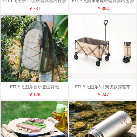
FTLY飞图乐1-2人轻奢露营出行套
FTLY飞图乐家庭轻奢露营出游套
装（天幕+桌椅+露营车）
装（天幕+桌椅+露营车）
￥731
￥884
FTLY飞图乐徒步登山背包
FTLY飞图乐5寸聚拢款露营车
TBB0200
LYC1202
￥128
￥247