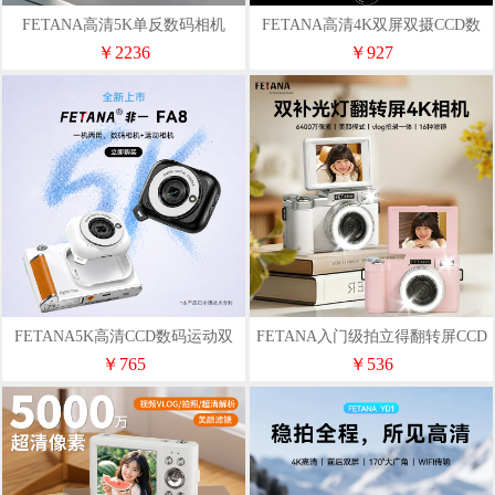
FETANA高清5K单反数码相机
FETANA高清4K双屏双摄CCD数
M100（64G）
码相机M15（32G）
￥2236
￥927
FETANA5K高清CCD数码运动双
FETANA入门级拍立得翻转屏CCD
相机FA8（64G）
数码相机A3（64G）
￥765
￥536