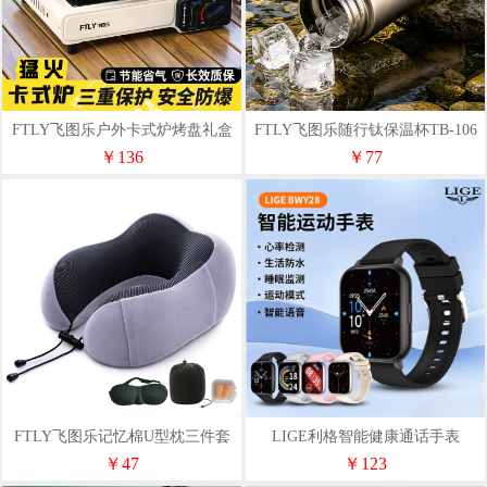
FTLY飞图乐户外卡式炉烤盘礼盒
FTLY飞图乐随行钛保温杯TB-106
套装KSL00T
￥136
￥77
FTLY飞图乐记忆棉U型枕三件套
LIGE利格智能健康通话手表
BWY28
￥47
￥123