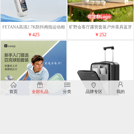
FETANA高清2.7K防抖拇指运动相
旷野会客厅露营套装户外茶具蓝牙
机MZ1磁吸（64G）
音箱灯
￥425
￥252
首页
全部礼品
分类
品牌专区
我的
Keep玻纤匹克球拍套装--粉色/绿
TYMON（泰梦）逐梦领航者（扩
色
容款）20英寸TM-T12
￥187
￥383