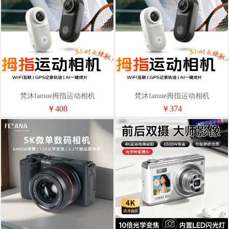
梵沐famue拇指运动相机
梵沐famue拇指运动相机
Quest3（32G）
Quest3（16G）
￥408
￥374