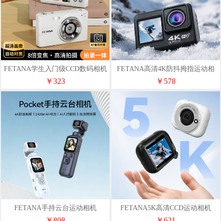
FETANA学生入门级CCD数码相机
FETANA高清4K防抖拇指运动相
R1（32G）
机YD1骑行套装（64G）
￥323
￥578
FETANA手持云台运动相机
FETANA5K高清CCD运动相机
PocketSC2（64G）
MZ8磁吸挂脖（64G）
￥808
￥621