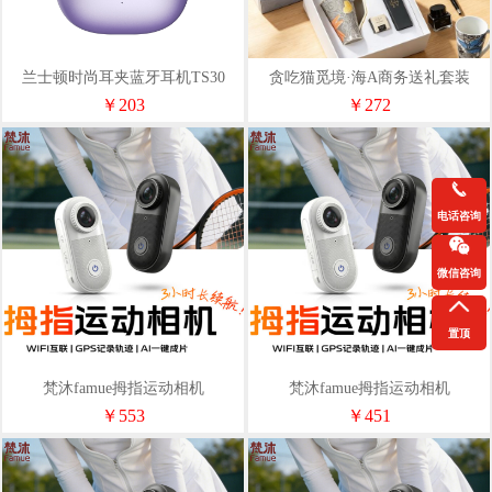
兰士顿时尚耳夹蓝牙耳机TS30
贪吃猫觅境·海A商务送礼套装
￥203
￥272
电话咨询
微信咨询
置顶
梵沐famue拇指运动相机
梵沐famue拇指运动相机
Quest3（128G）
Quest3（64G）
￥553
￥451