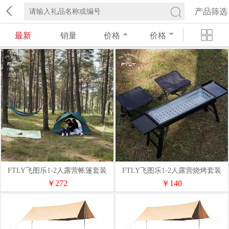
产品筛选
最新
销量
价格
价格
FTLY飞图乐1-2人露营帐篷套装
FTLY飞图乐1-2人露营烧烤套装
（帐篷+野餐垫+吊床）
￥272
￥140