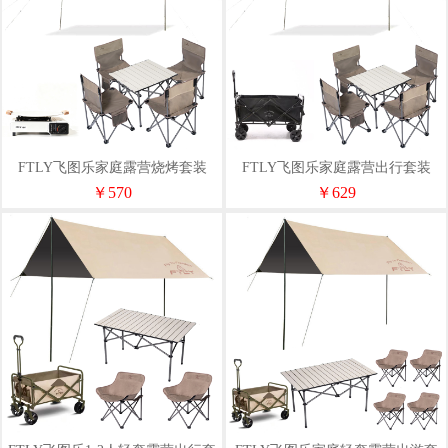
FTLY飞图乐家庭露营烧烤套装
FTLY飞图乐家庭露营出行套装
（天幕+折叠桌椅+卡式炉烤盘）
（天幕+桌椅五件套+露营车）
￥570
￥629