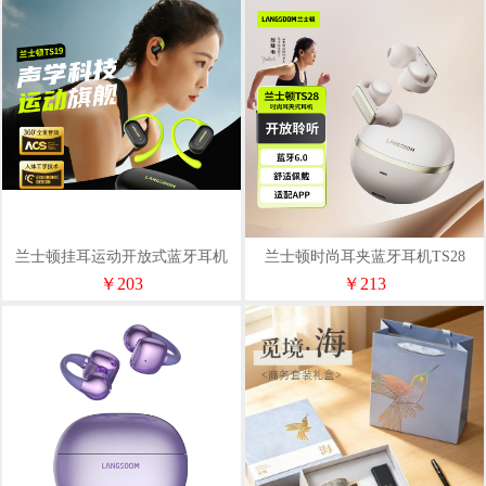
兰士顿挂耳运动开放式蓝牙耳机
兰士顿时尚耳夹蓝牙耳机TS28
TS19
￥203
￥213