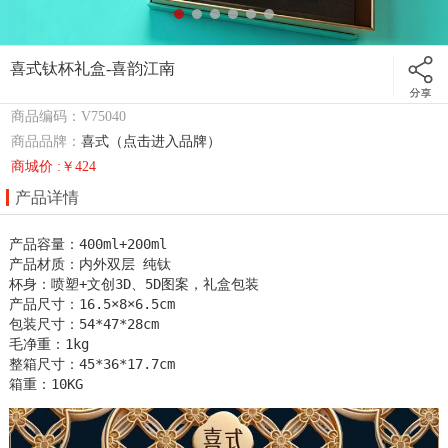
喜式钛杯礼盒-喜韵江南
商品编码：V75040
商品品牌：
喜式（点击进入品牌）
商城价 :￥424
产品详情
产品容量：400ml+200ml

产品材质：内外双层 纯钛

杯身：喷塑+文创3D、5D图案，礼盒包装

产品尺寸：16.5×8×6.5cm

包装尺寸：54*47*28cm

毛净重：1kg

整箱尺寸：45*36*17.7cm

箱重：10KG