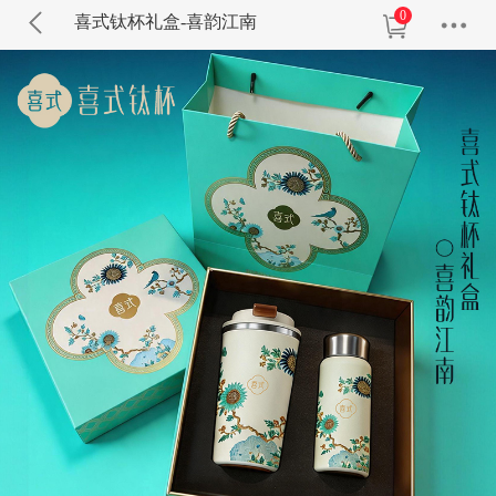
0
喜式钛杯礼盒-喜韵江南