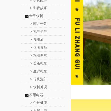
手机配件
>
影音娱乐
>
食品饮料
南北干货
>
礼券卡券
>
食用油
>
休闲食品
>
粮油调味
>
茗茶礼盒
>
生鲜礼盒
>
传统滋补
>
饮料冲调
>
家用电器
个护健康
>
厨房小电
>