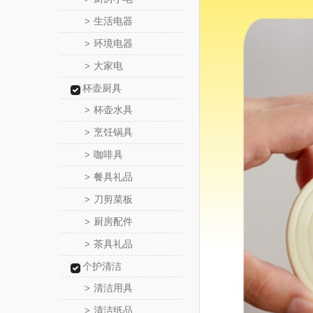
生活电器
>
环境电器
>
大家电
>
杯壶厨具
杯壶水具
>
烹饪锅具
>
咖啡具
>
餐具礼品
>
刀剪菜板
>
厨房配件
>
茶具礼品
>
个护清洁
清洁用具
>
清洁纸品
>