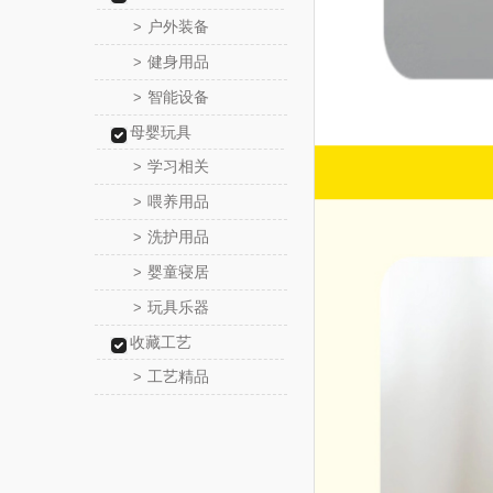
户外装备
>
健身用品
>
智能设备
>
母婴玩具
学习相关
>
喂养用品
>
洗护用品
>
婴童寝居
>
玩具乐器
>
收藏工艺
工艺精品
>