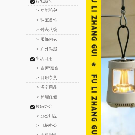
箱包服饰
功能箱包
>
珠宝首饰
>
钟表眼镜
>
服饰内衣
>
户外鞋服
>
生活日用
香薰/熏香
>
日用杂货
>
浴室用品
>
护理保健
>
数码办公
办公用品
>
电脑办公
>