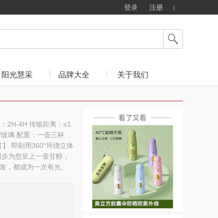
登录
注册
阳光慧采
品牌大全
关于我们
间：2H-4H 传输距离：≤1
瓷/玻璃 配置：一壶三杯
 即刻用360°环绕立体
同步为您呈上一壶甘醇，
发，都成为一次有光、