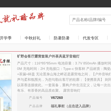
开学季
中秋好礼
防暑防暑
代发专区
旷野会客厅露营套装户外茶具蓝牙音箱灯
产品尺寸：116*85*85mm 电池容量：3.7V 850mAh 播放时
0M 充电时间：2H 充电接口：Type-c 快客杯 产品材质：陶
+茶漏+杯盖 无论置身山海之畔还是露营地之间，【户外音响灯】
声与柔和氛围光，为您勾勒出客厅的轮廓；【便携茶具】 则
以茶香连接彼此。一套装备，重构户外生活定义，让每一次出
有乐、有茶香的高品质欢聚。 露营音响灯
V67260
产品编号
福礼掌柜（点击进入品牌）
产品品牌