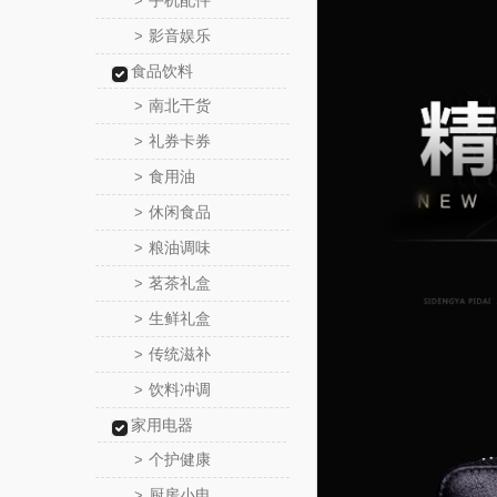
手机配件
>
影音娱乐
>
食品饮料
南北干货
>
礼券卡券
>
食用油
>
休闲食品
>
粮油调味
>
茗茶礼盒
>
生鲜礼盒
>
传统滋补
>
饮料冲调
>
家用电器
个护健康
>
厨房小电
>