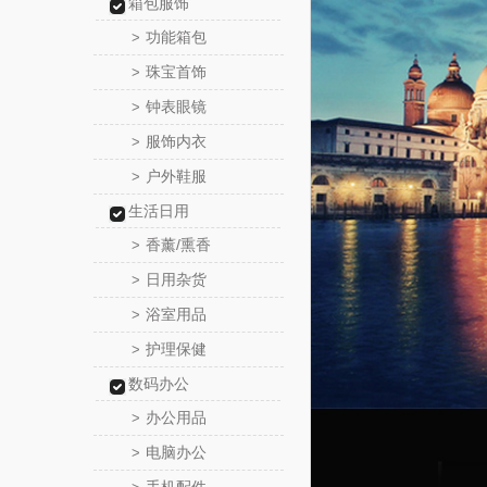
箱包服饰
功能箱包
>
珠宝首饰
>
钟表眼镜
>
服饰内衣
>
户外鞋服
>
生活日用
香薰/熏香
>
日用杂货
>
浴室用品
>
护理保健
>
数码办公
办公用品
>
电脑办公
>