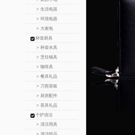
生活电器
>
环境电器
>
大家电
>
杯壶厨具
杯壶水具
>
烹饪锅具
>
咖啡具
>
餐具礼品
>
刀剪菜板
>
厨房配件
>
茶具礼品
>
个护清洁
清洁用具
>
清洁纸品
>