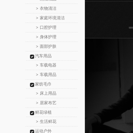
衣物清洁
>
家庭环境清洁
>
口腔护理
>
身体护理
>
面部护肤
>
汽车用品
车载电器
>
车载用品
>
家纺毛巾
床上用品
>
居家布艺
>
鲜花绿植
生活鲜花
>
运动户外