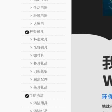
生活电器
>
环境电器
>
大家电
>
杯壶厨具
杯壶水具
>
烹饪锅具
>
咖啡具
>
餐具礼品
>
刀剪菜板
>
厨房配件
>
茶具礼品
>
个护清洁
清洁用具
>
清洁纸品
>