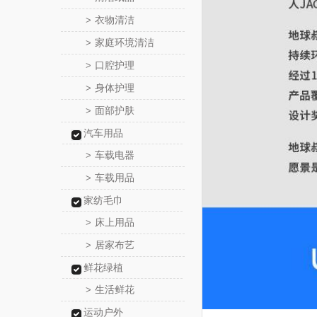
衣物清洁
>
家庭环境清洁
>
口腔护理
>
身体护理
>
面部护肤
>
汽车用品
车载电器
>
车载用品
>
家纺毛巾
床上用品
>
居家布艺
>
鲜花绿植
生活鲜花
>
运动户外