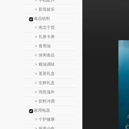
手机配件
>
影音娱乐
>
食品饮料
南北干货
>
礼券卡券
>
食用油
>
休闲食品
>
粮油调味
>
茗茶礼盒
>
生鲜礼盒
>
传统滋补
>
饮料冲调
>
家用电器
个护健康
>
厨房小电
>