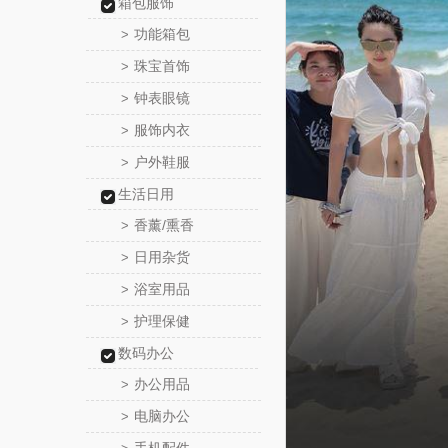
箱包服饰
功能箱包
>
珠宝首饰
>
钟表眼镜
>
服饰内衣
>
户外鞋服
>
生活日用
香薰/熏香
>
日用杂货
>
浴室用品
>
护理保健
>
数码办公
办公用品
>
电脑办公
>