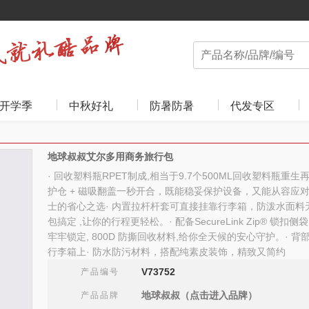
开学季
中秋好礼
防暑防暑
代发专区
地球叔叔艾尔多用商务旅行包
· 回收塑料瓶RPET制成,相当于9.7个500ML回收塑料瓶重生再
护仓 + 磁吸翻盖一秒开合，既能稳妥保护设备，又能从容应
士的省心之选· 内置拉杆杆套可直接挂靠行李箱，防泼水面料
包搞定 ,让你的行程更轻松。· 配备SecureLink Zip® 锁
牢牢锁定, 800D 防撕回收材料,给你全天候的安心守护。· 
行李箱上· 防水防污材料，搭配纯素皮装饰，精致又简约
V73752
产品编号
地球叔叔（点击进入品牌）
产品品牌