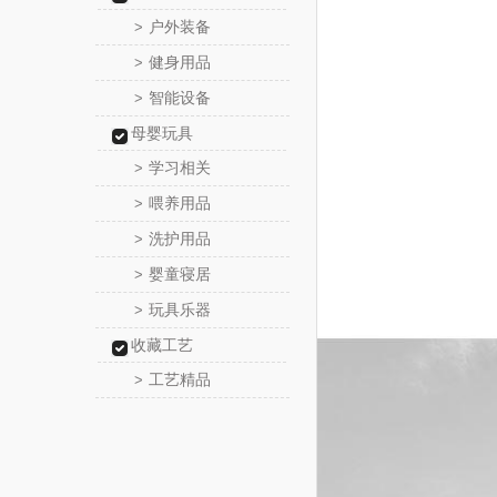
户外装备
>
健身用品
>
智能设备
>
母婴玩具
学习相关
>
喂养用品
>
洗护用品
>
婴童寝居
>
玩具乐器
>
收藏工艺
工艺精品
>