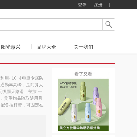
登录
注册
阳光慧采
品牌大全
关于我们
利用· 16 寸电脑专属防
对通勤早高峰，是商务人
无惧雨天路滑，差旅 一
扣侧袋，贵重物品随取随用且
背部配备拉杆带，可固定在