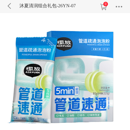
0
沐夏清润组合礼包-26YN-07