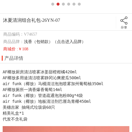
沐夏清润组合礼包-26YN-07
商品编码：V74657
商品品牌：
浅香（包销款）（点击进入品牌）
商城价 :￥108
产品详情
AF椰放厨房清洁喷雾冰姜甜橙柑橘420ml 

AF椰放多用途清洁喷雾静冈沁爽蜜瓜500ml

air funk（椰放）马桶清洁泡泡喷雾加州葡萄柚350ml

AF椰放厕所一滴香爆香葡萄14ml

air funk（椰放）管道疏通泡泡粉80g*4袋

air funk（椰放）地板清洁剂巴厘岛青椰450ml

美穗吉家 抽绳式垃圾袋60只

精美礼盒*1

代发不含礼袋