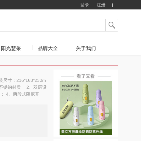
登录
注册
阳光慧采
品牌大全
关于我们
寸：216*163*230m
4不锈钢材质； 2、双层设
康； 4、两段式阻尼开