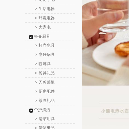
生活电器
>
环境电器
>
大家电
>
杯壶厨具
杯壶水具
>
烹饪锅具
>
咖啡具
>
餐具礼品
>
刀剪菜板
>
厨房配件
>
茶具礼品
>
个护清洁
清洁用具
>
清洁纸品
>