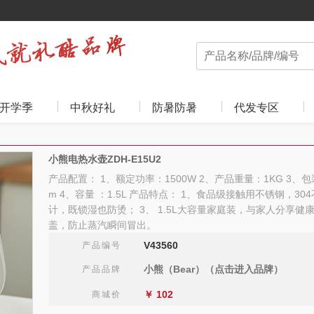
开学季
中秋好礼
防暑防暑
代发专区
小熊电热水壶ZDH-E15U2
产品配置： 1、额定功率：1500W 2、产品重量：1KG 3、包装尺
m 4、容量 ：1.5L 产品特点： 1、食品级接触用不锈钢，30
计，既锁湿也防烫； 3、 1.5L大容量家庭装，与家人分享健
盖，防止蒸汽瞬间冒出。
V43560
产品编号
小熊（Bear）（点击进入品牌）
产品品牌
￥
102
商城价