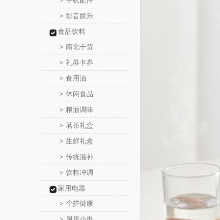
手机配件
>
影音娱乐
>
食品饮料
南北干货
>
礼券卡券
>
食用油
>
休闲食品
>
粮油调味
>
茗茶礼盒
>
生鲜礼盒
>
传统滋补
>
饮料冲调
>
家用电器
个护健康
>
厨房小电
>