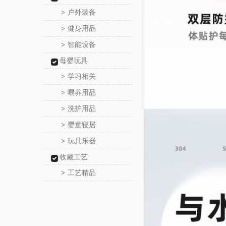
户外装备
>
健身用品
>
智能设备
>
母婴玩具
学习相关
>
喂养用品
>
洗护用品
>
婴童寝居
>
玩具乐器
>
收藏工艺
工艺精品
>