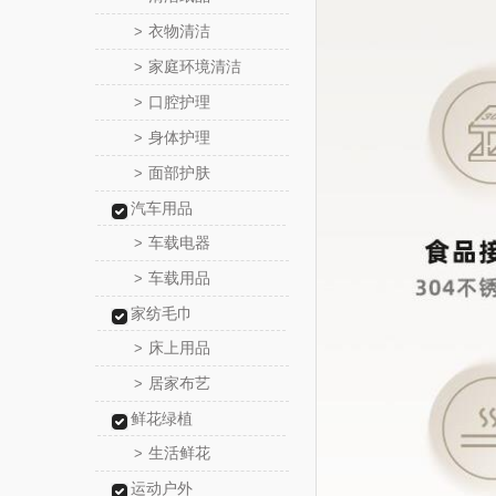
衣物清洁
>
家庭环境清洁
>
口腔护理
>
身体护理
>
面部护肤
>
汽车用品
车载电器
>
车载用品
>
家纺毛巾
床上用品
>
居家布艺
>
鲜花绿植
生活鲜花
>
运动户外