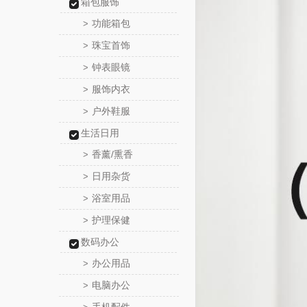
箱包服饰
功能箱包
>
珠宝首饰
>
钟表眼镜
>
服饰内衣
>
户外鞋服
>
生活日用
香薰/熏香
>
日用杂货
>
浴室用品
>
护理保健
>
数码办公
办公用品
>
电脑办公
>