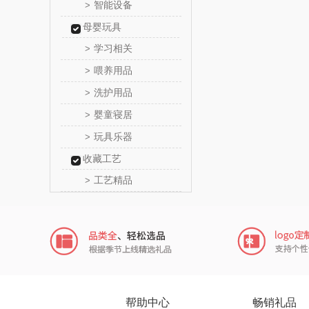
智能设备
>
Alluflon
母婴玩具
学习相关
>
福临
喂养用品
>
北欧沃
洗护用品
>
婴童寝居
>
正负
玩具乐器
>
信科
收藏工艺
工艺精品
>
乐扣乐扣
电）
康巴赫（包
鲸选码
太力
帮助中心
畅销礼品