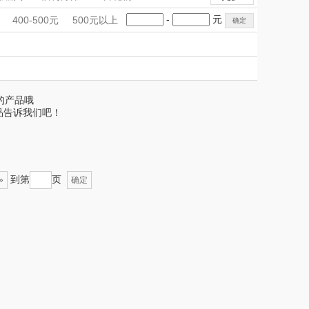
爱仕达
罗技
信
电子 加工制造 通信
定制案例
手礼盒
会议礼品
国潮文创
-
元
400-500元
500元以上
数码办公
数码办公
食品饮料
MiLi
科技感礼品
中国风
OEM
创意礼品
汽车用品
汽车用品
家纺毛巾
女神节
奶企礼品
银行礼品
飞剑
山水SANSUI（代
母婴玩具
母婴玩具
收藏工艺
七夕节
建党节
圣诞节
教师节
要的产品哦
理商）
片仔癀
山本
品告诉我们吧！
LOHOLO
途柏丽TOBERLIR
匠心萌宠
YOTTOY
到第
页
»
确定
堂马氏铺子
蔬果园（代理商）
伯纳德
万象
 超柔床品
三只松鼠（代理
商）
味（代理商）
LUING BOX