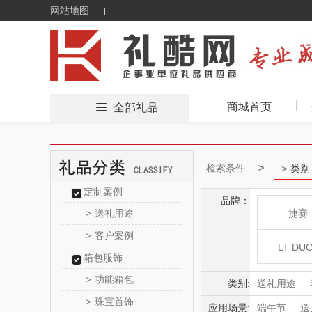
网站地图
商城首页
全部礼品
检索条件
类别
定制案例
品牌：
送礼用途
捷赛
>
客户案例
>
LT DU
箱包服饰
功能箱包
>
乐扣乐
类别:
送礼用途
珠宝首饰
>
生物/制药/
应用场景:
端午节
送