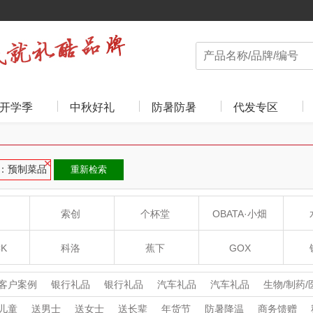
开学季
中秋好礼
防暑防暑
代发专区
：预制菜品
重新检索
索创
个杯堂
OBATA·小畑
CK
科洛
蕉下
GOX
扣
超人（SID）
富安娜
膳魔师THERMOS
客户案例
银行礼品
银行礼品
汽车礼品
汽车礼品
生物/制药
医疗器械礼品
保险礼品
保险礼品
政府机关礼品
政府机关礼品
儿童
送男士
送女士
送长辈
年货节
防暑降温
商务馈赠