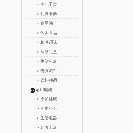
南北干货
>
礼券卡券
S
>
立白（包
食用油
>
锦礼
休闲食品
>
粮油调味
>
润心
茗茶礼盒
>
悦滋
生鲜礼盒
>
传统滋补
>
爱润丝
饮料冲调
>
罗尔
家用电器
个护健康
>
飞利
厨房小电
>
保卫蛋
生活电器
>
环境电器
>
洛克星