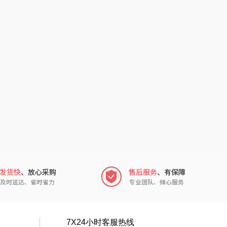
娜（包销款）
冈州故事
半亩川
双立人
艾可熊
万益蓝
护舒宝
顺然
厨邦
粒上皇
中华
民间造物
嘉禾月
瑞驰SWICKY
金龙鱼
香畴
冠军
施耐德
7X24小时客服热线