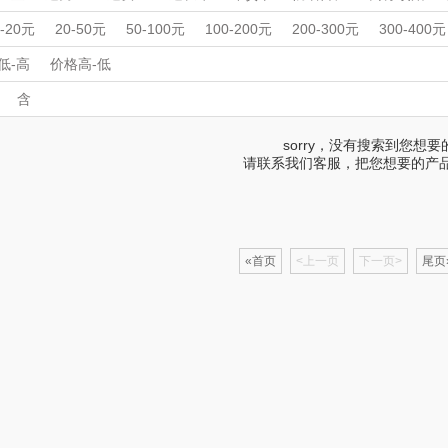
史努比
小米
曼秀雷敦花
欧舒丹
房地产礼品
IT行业礼品订做
IT行业礼品订做
电子 加工制造 通
周年庆礼品
春游踏青
开学季礼品
毕业季礼品
开门红专区
伴
0-20元
20-50元
50-100元
100-200元
200-300元
300-400元
外事礼品
外事礼品
箱包服饰
箱包服饰
生活日用
生活日用
品
外事出国
入职礼
多样屋
高颜值礼品
膳魔师
IP联名款
企业团建
双立人
展会礼品
低-高
价格高-低
家用电器
家用电器
杯壶厨具
杯壶厨具
个护清洁
个护清洁
开业乔迁
乡村振兴
定制案例
珠宝礼品
酒店旅游
高校礼品
含
ts
蔻斯汀
洁柔（代理商）
克维杰
猪牛羊肉
鲜花绿植
鲜花绿植
预制菜品
运动户外
运动户外
建材礼品
政企单位
房地产礼品
汽车礼品
进店礼
情人节
水果礼盒
蛋类礼盒
海鲜礼盒
蔬菜礼盒
鸡肉礼盒
亲节
儿童节
中秋节
建军节
护士节
重阳节
sorry，没有搜索到您想
ue
八方礼
云上好食光
云上布拉
请联系我们客服，把您想要的产
丽
夏普SHARP
东方沁
绽家
HO
杯壶）
大嘴猴（杯壶厨具
觅菓
MOVA
«首页
<上一页
下一页>
尾页
雨伞）
户外）
非一FETANA
乐扣乐扣（家居/
星巴克（杯壶/包
宝
小家电）
袋）
唯宝
姑苏渔歌
纺王
华
纽曼Newmine
纽曼Newmine
佳帮手
罗莱
（线下款）
（线上款）
CHER
可口可乐Coca Col
沃莱
十二夏天
百草