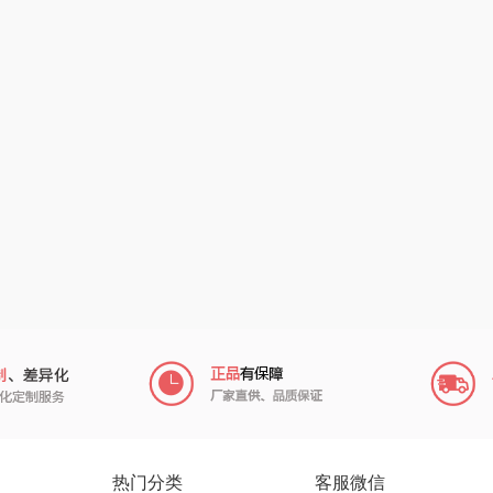
阿路弗仑
爱仕达
乐千厨
悠米UURMI
富安
门
卜珂
味滋源
玺魁
朗
郎氏达
喜临门
禹鸿物予
零
七匹狼
朱炳仁铜
高洁丝
南方寝饰
瓷咖什
氛围部落
（小家
厨创妈咪
传应
陇间柒月(包销款)
销款）
元黍
高原宏
睡眠博士
头
家之礼
啄木鸟PLOVER
胡姬花
（家纺）
象印
福礼掌柜
迪士尼（数码类）
热门分类
客服微信