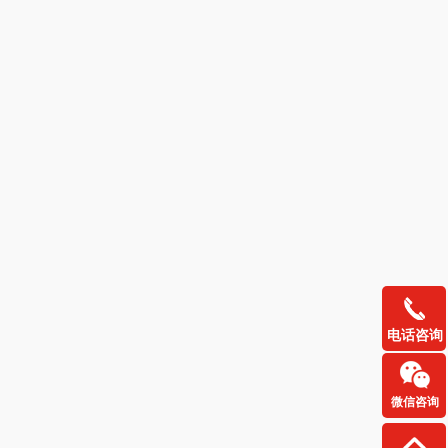
康宁
京意之选
 MILITARY
罗莱超柔床品
睿嫣
竹盐
倍瑞傲
安宝笛
BAM老板
康夫
（定制款）
爱国者（移动电
电话咨询
源）
江中食疗
凤凰
晒瑞
实丰文化
微信咨询
漫沃星系
TCL