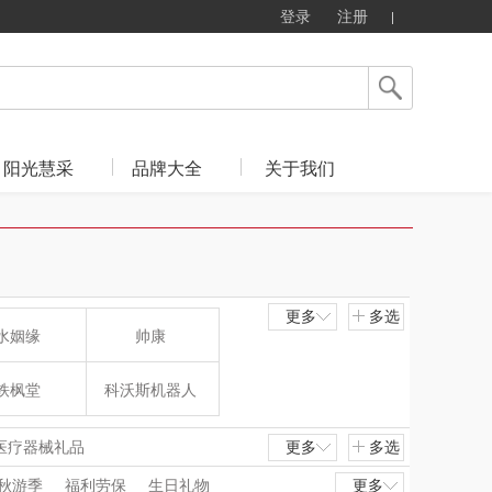
登录
注册
阳光慧采
品牌大全
关于我们
更多
多选
水姻缘
帅康
铁枫堂
科沃斯机器人
麦多多
唛恪
/医疗器械礼品
更多
多选
教育培训礼品
教育培训礼品
秋游季
福利劳保
生日礼物
更多