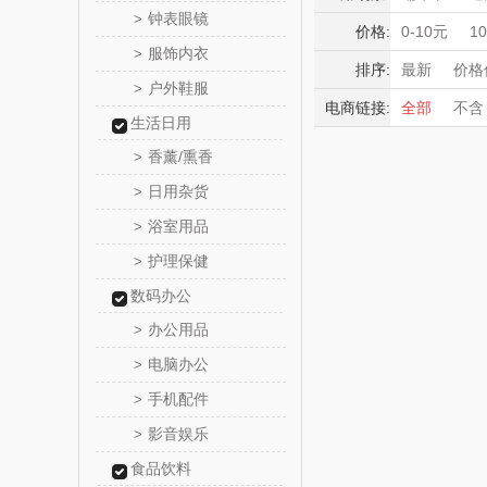
SNOOPY
钟表眼镜
>
房地产礼品
积分礼品
价格:
0-10元
1
服饰内衣
定制案例
>
暖冬好物
名创优
排序:
最新
价格
食品饮料
户外鞋服
>
高端送礼
电商链接:
全部
不含
lipingif
家纺毛巾
生活日用
保险礼品
收藏工艺
香薰/熏香
母亲节
父
>
bulu＆bl
日用杂货
>
新秀
浴室用品
>
护理保健
>
momo（
数码办公
西屋（运动
办公用品
>
电脑办公
>
DGI
手机配件
>
元朗荣
影音娱乐
>
食品饮料
斯凯奇SKE