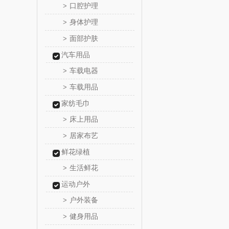
口腔护理
>
泉尔
身体护理
>
面部护肤
>
奈斯派
汽车用品
邻家饭
车载电器
>
车载用品
>
天琴
家纺毛巾
傲胜OS
床上用品
>
居家布艺
>
温仑山（电
鲜花绿植
澜沧古
生活鲜花
>
运动户外
吉潮瑞
户外装备
>
健身用品
>
海信