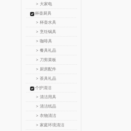
大家电
>
五芳
杯壶厨具
杯壶水具
>
皇家粮
烹饪锅具
>
尹谜
咖啡具
>
餐具礼品
>
荣事达（品
刀剪菜板
>
厨房配件
味滋源（包
>
茶具礼品
>
真不
个护清洁
清洁用具
>
洁丽雅（包
清洁纸品
>
五丰黎
衣物清洁
>
家庭环境清洁
>
立时olay