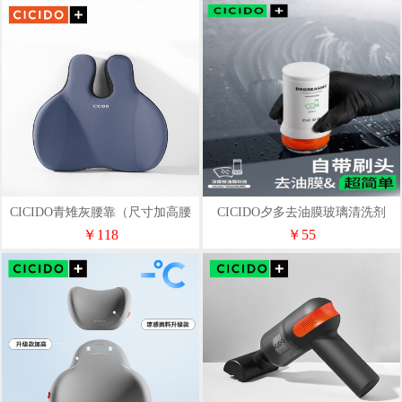
CICIDO青雉灰腰靠（尺寸加高腰
CICIDO夕多去油膜玻璃清洗剂
背同护NO177
Y363057
￥118
￥55