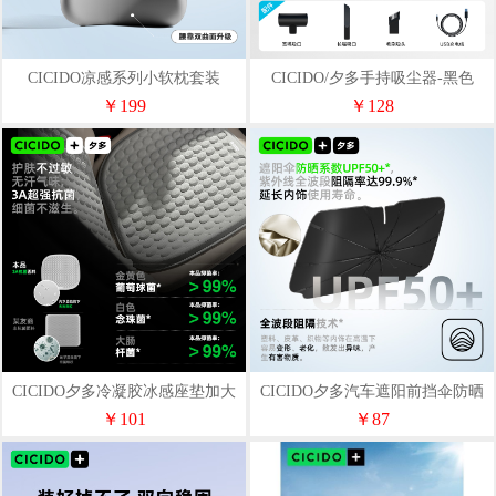
CICIDO凉感系列小软枕套装
CICIDO/夕多手持吸尘器-黑色
D023021+D033031
DZ2601
￥199
￥128
CICIDO夕多冷凝胶冰感座垫加大
CICIDO夕多汽车遮阳前挡伞防晒
款灰C6871
隔热遮阳伞车内前挡玻璃车用
￥101
￥87