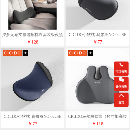
夕多无感支撑缝隙枕靠套装极夜黑
CICIDO小软枕-乌尔黑NO.022SE
C6003+C6004
￥128
￥77
电话咨询
微信咨询
置顶
CICIDO小软枕-青雉灰NO.022SE
CICIDO乌尔黑腰靠（尺寸加高腰
背同护）NO177
￥77
￥118