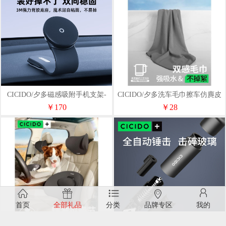
CICIDO/夕多磁感吸附手机支架-
CICIDO/夕多洗车毛巾擦车仿麂皮
充电款S284079
抹布NO1120
￥170
￥28
首页
全部礼品
分类
品牌专区
我的