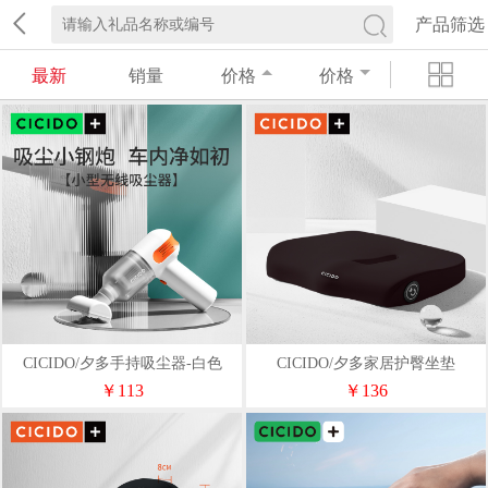
产品筛选
最新
销量
价格
价格
CICIDO/夕多手持吸尘器-白色
CICIDO/夕多家居护臀坐垫
（裸机+充电线+3吸头）
￥113
￥136