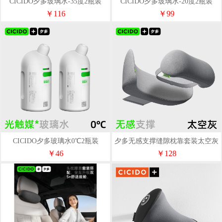
CICIDO夕多玻璃水-35度2瓶装
CICIDO夕多玻璃水-20度2瓶装
￥116
￥99
CICIDO夕多玻璃水0℃2瓶装
夕多无感支撑缝隙枕靠套装太空灰
C6003+C6004
￥46
￥128