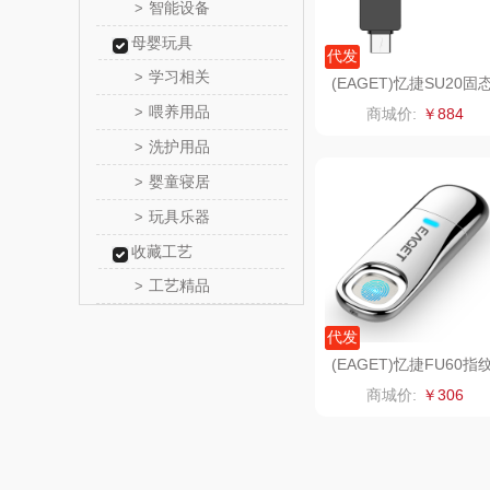
智能设备
>
Alluflon
母婴玩具
代发
学习相关
>
福临
(EAGET)忆捷SU20固
U盘商务高速闪存u盘51
喂养用品
>
商城价:
￥884
G
北欧沃
洗护用品
>
婴童寝居
>
正负
玩具乐器
>
信科
收藏工艺
工艺精品
>
乐扣乐扣
代发
电）
康巴赫（包
(EAGET)忆捷FU60指
加密U盘防泄密全盘加
商城价:
￥306
32GB
鲸选码
太力