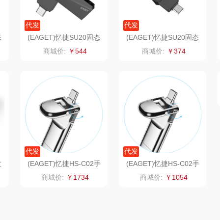
阿路弗仑
爱仕达
乐千厨
悠米UURMI
富安
代发
代发
门
卜珂
味滋源
玺魁
态
(EAGET)忆捷SU20固态
(EAGET)忆捷SU20固态
2
U盘商务高速闪存u盘256
U盘商务高速闪存u盘128
商城价:
￥544
商城价:
￥374
G
G
朗
郎氏达
喜临门
禹鸿物予
零
七匹狼
朱炳仁铜
高洁丝
南方寝饰
瓷咖什
氛围部落
（小家
厨创妈咪
传应
陇间柒月(包销款)
代发
代发
销款）
元黍
高原宏
睡眠博士
纹
(EAGET)忆捷HS-C02手
(EAGET)忆捷HS-C02手
密
机固态硬盘优盘1TB
机固态硬盘优盘512G
商城价:
￥1734
商城价:
￥1054
头
家之礼
啄木鸟PLOVER
胡姬花
（家纺）
象印
福礼掌柜
迪士尼（数码类）