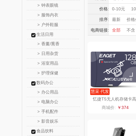
SNOOPY
钟表眼镜
>
积分礼品
价格:
0-10元
1
服饰内衣
>
暖冬好物
名创优
排序:
最新
价格
户外鞋服
>
高端送礼
电商链接:
全部
不含
lipingif
生活日用
保险礼品
香薰/熏香
母亲节
父
>
bulu＆bl
日用杂货
>
新秀
浴室用品
>
护理保健
>
momo（
数码办公
西屋（运动
慧采 代发
办公用品
>
忆捷T5无人机存储卡
电脑办公
>
速稳定4K高速TF卡128
DGI
商城价:
￥374
手机配件
>
元朗荣
影音娱乐
>
食品饮料
斯凯奇SKE