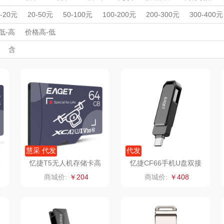
史努比
小米
曼秀雷敦花
欧舒丹
周年庆礼品
春游踏青
开学季礼品
毕业季礼品
开门红专区
伴
0-20元
20-50元
50-100元
100-200元
200-300元
300-400元
品
外事出国
入职礼
多样屋
高颜值礼品
膳魔师
IP联名款
企业团建
双立人
展会礼品
低-高
价格高-低
开业乔迁
乡村振兴
定制案例
珠宝礼品
酒店旅游
高校礼品
含
ts
蔻斯汀
洁柔（代理商）
克维杰
建材礼品
政企单位
房地产礼品
汽车礼品
进店礼
情人节
亲节
儿童节
中秋节
建军节
护士节
重阳节
ue
八方礼
云上好食光
云上布拉
丽
夏普SHARP
东方沁
绽家
HO
杯壶）
大嘴猴（杯壶厨具
觅菓
MOVA
雨伞）
户外）
非一FETANA
乐扣乐扣（家居/
星巴克（杯壶/包
宝
慧采 代发
代发
高
忆捷T5无人机存储卡高
忆捷CF66手机U盘双接
G
速稳定4K高速TF卡64G
口手机电脑多用旋转金属
小家电）
袋）
唯宝
姑苏渔歌
纺王
商城价:
￥204
商城价:
￥408
优盘256GB
华
纽曼Newmine
纽曼Newmine
佳帮手
罗莱
（线下款）
（线上款）
CHER
可口可乐Coca Col
沃莱
十二夏天
百草