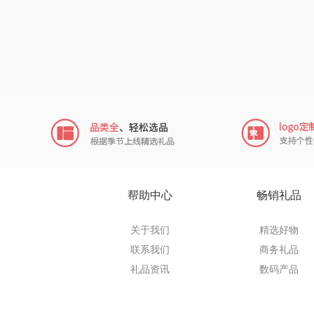
向物
folli foll
乐事
田知
翼眠
博莱
帮助中心
畅销礼品
一个人的
关于我们
精选好物
联系我们
商务礼品
云鲸
礼品资讯
数码产品
富光（专