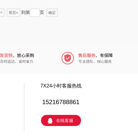
乐而雅
苏菲
到第
页
>
尾页»
确定
KEPO
嗑西西
稻梁菽
得一茶
茶马世家
陈克明
鹏程
蜜丝婷
沃隆
浅香（包销款）
7X24小时客服热线
友望
思宜莱
15216788861
德亚
富佑嘉（FU+）
在线客服
凡士林
贝弗伦