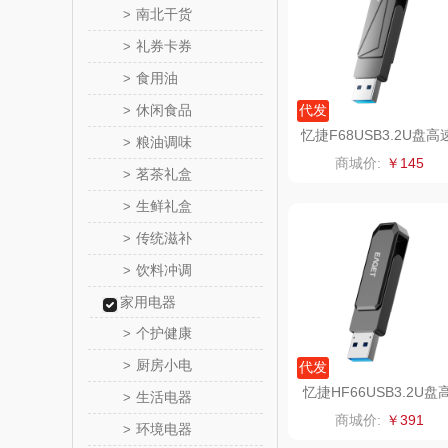
南北干货
>
礼券卡券
S
>
立白（包
食用油
>
锦礼
休闲食品
代发
>
忆捷F68USB3.2U盘高
粮油调味
>
润心
全金属优盘64G
商城价:
￥145
茗茶礼盒
>
悦滋
生鲜礼盒
>
传统滋补
>
爱润丝
饮料冲调
>
罗尔
家用电器
个护健康
>
飞利
厨房小电
>
代发
保卫蛋
忆捷HF66USB3.2U盘
生活电器
>
速全金属旋转优盘256
商城价:
￥391
环境电器
>
洛克星