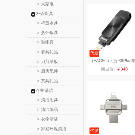
大家电
>
五芳
杯壶厨具
杯壶水具
>
皇家粮
烹饪锅具
>
尹谜
咖啡具
>
餐具礼品
>
代发
荣事达（品
(EAGET)忆捷i66Plus
刀剪菜板
>
果U盘手机电脑两用12
商城价:
￥340
厨房配件
味滋源（包
>
G
茶具礼品
>
真不
个护清洁
清洁用具
>
洁丽雅（包
清洁纸品
>
五丰黎
衣物清洁
>
家庭环境清洁
>
立时olay
代发