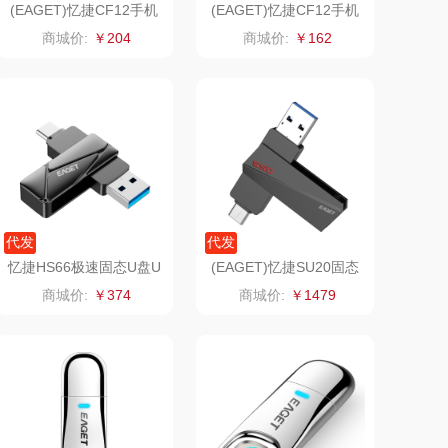
(EAGET)忆捷CF12手机
(EAGET)忆捷CF12手机
电脑两用四合一U盘64G
电脑两用四合一U盘32G
丽耳
三胖蛋
商城价:
￥204
商城价:
￥162
宏太
都乐Dole
欧丽薇兰
易路达
汤姆逊
皮尔卡丹（皮具
类）
锡品源
狮峰
代发
代发
忆捷HS66极速固态U盘U
(EAGET)忆捷SU20固态
悦湘湖
万华茶林
SB3.2手机双接口优盘12
U盘商务高速闪存u盘1T
商城价:
￥374
商城价:
￥1479
8G
B
keep
kaco
绿鼻子
乐扣乐扣（箱包杯
壶）
康恩贝
WENGER/威戈