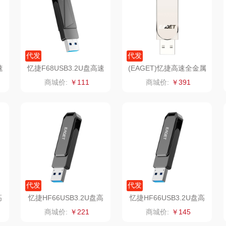
a
销款）
润本（套装）
乐班
戴可思
阿茜娅（AGIA）
卓然
首佩
SWISS
代发
代发
速
忆捷F68USB3.2U盘高速
(EAGET)忆捷高速全金属
奈雪茶院
奈雪的茶
克洛特
全金属优盘32G
车载优盘音乐盘F60-256
商城价:
￥111
商城价:
￥391
G
木
丝丽诺妃
睿嫣润膏
锐致
婷
形象派
花卉诗
小天鹅
RO
仕
拜灭士
舒蕾（定制款）
洁玉（定制款）
富昌
浦
荣诚
周六福
江中猴姑
代发
代发
蛋
马克图布
苏泊尔（代理商）
九阳（代理商）
高
忆捷HF66USB3.2U盘高
忆捷HF66USB3.2U盘高
G
速全金属旋转优盘128G
速全金属旋转优盘64G
商城价:
￥221
商城价:
￥145
球
梵沐
骆驼
VVC