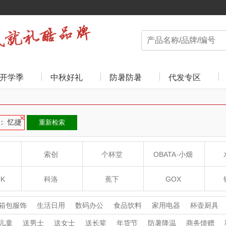
开学季
中秋好礼
防暑防暑
代发专区
： 忆捷
重新检索
索创
个杯堂
OBATA·小畑
CK
科洛
蕉下
GOX
扣
超人（SID）
富安娜
膳魔师THERMOS
箱包服饰
生活日用
数码办公
食品饮料
家用电器
杯壶厨具
运动户外
母婴玩具
收藏工艺
儿童
送男士
送女士
送长辈
年货节
防暑降温
商务馈赠