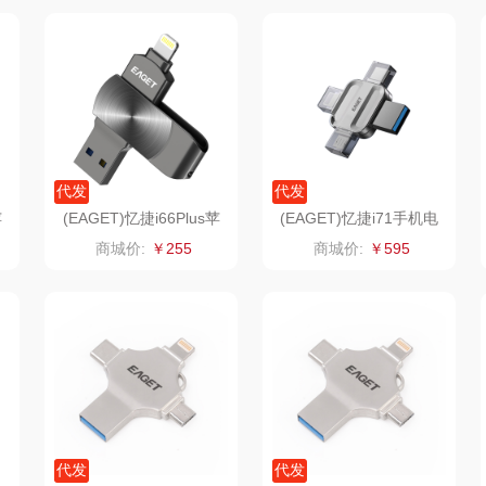
斋
立家
泸溪河桃酥
中茶
仓
干饭熊饱饱
汉美驰
梦洁家纺
金龙鱼（包销款）
先科
德菲摩尔
代发
代发
牌方）
得力
润本（套装类）
浪莎
苹
(EAGET)忆捷i66Plus苹
(EAGET)忆捷i71手机电
8
果U盘手机电脑两用64G
脑通用四接口U盘256G
商城价:
￥255
商城价:
￥595
销款）
英红（包销款）
八马（包销款）
雅莉格丝
二
富安娜（包销款
西屋（小家电）
渝情渝礼
1）
销款）
云栖桦田
长寿花
百事食品
红
小胖爪
有色
可可满分
无印
ks
银小燕
京荟堂
富昌
代发
代发