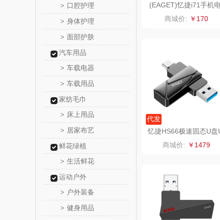
(EAGET)忆捷i71手机
口腔护理
>
脑通用四接口U盘32G
泉尔
商城价:
￥170
身体护理
>
面部护肤
>
奈斯派
汽车用品
邻家饭
车载电器
>
车载用品
>
天琴
家纺毛巾
傲胜OS
床上用品
>
代发
居家布艺
>
忆捷HS66极速固态U盘
温仑山（电
SB3.2手机双接口优盘1
商城价:
￥1479
鲜花绿植
澜沧古
生活鲜花
>
运动户外
吉潮瑞
户外装备
>
健身用品
>
海信