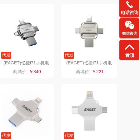
山萃
可益康
电话咨询
BTSM
路悠悠
微信咨询
保宁
伊莎贝拉
代发
代发
置顶
雅鹿
圣耳
(EAGET)忆捷i71手机电
(EAGET)忆捷i71手机电
脑通用四接口U盘128G
脑通用四接口U盘64G
商城价:
￥340
商城价:
￥221
铮铭
臻牧
千问
杜邦（餐具类）
洽洽
奥克斯
良品（代理
味滋源（品牌方）
商）
呼也
梦洁
代发
代发