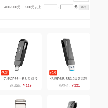
爱仕达
罗技
手礼盒
会议礼品
国潮文创
-
元
400-500元
500元以上
MiLi
科技感礼品
中国风
OEM
创意礼品
女神节
奶企礼品
银行礼品
飞剑
山水SANSUI（代
七夕节
建党节
圣诞节
教师节
理商）
片仔癀
山本
LOHOLO
途柏丽TOBERLIR
匠心萌宠
YOTTOY
堂马氏铺子
蔬果园（代理商）
代发
代发
忆捷CF66手机U盘双接
忆捷F68USB3.2U盘高速
口手机电脑多用旋转金属
全金属优盘128G
伯纳德
万象
商城价:
￥119
商城价:
￥221
优盘32GB
 超柔床品
三只松鼠（代理
商）
味（代理商）
LUING BOX