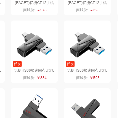
电
(EAGET)忆捷CF12手机
(EAGET)忆捷CF12手机
电脑两用四合一U盘256
电脑两用四合一U盘128
思
润培
品胜
百事（饮具类）
商城价:
￥578
商城价:
￥323
G
G
索
小度
索爱（个护类）
创维（手表类）
香
赫兰希
丸美
几梦
朗赫
果兹
西屋（风扇类）
IM
360
LK
艾美特（代理商）
代发
代发
U
忆捷HS66极速固态U盘U
忆捷HS66极速固态U盘U
器类）
洁丽雅（代理商）
乐心
康巴赫（锅具类）
T
SB3.2手机双接口优盘51
SB3.2手机双接口优盘25
商城价:
￥884
商城价:
￥595
2G
6G
茶
海尔
三头鹰
博牌
鲜
飞利浦新安怡
棉芽
伊莱克斯
乐美雅（餐具类）
飞利浦（音频类）
珍视明