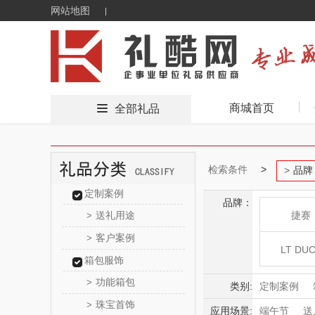
网站地图
商城首页
全部礼品
检索条件
品牌
定制案例
品牌：
送礼用途
捷赛
>
客户案例
>
LT DU
箱包服饰
功能箱包
>
乐扣乐
类别:
定制案例
珠宝首饰
>
鲜花绿植
应用场景:
端午节
送