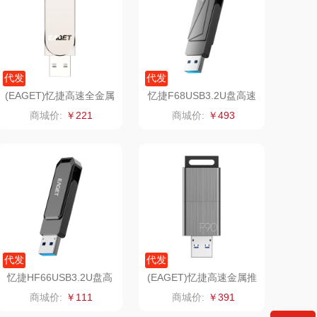
康宁
京意之选
 MILITARY
罗莱超柔床品
代发
代发
(EAGET)忆捷高速全金属
忆捷F68USB3.2U盘高速
睿嫣
竹盐
车载优盘音乐盘F60-128
全金属优盘256G
商城价:
￥221
商城价:
￥493
G
倍瑞傲
安宝笛
BAM老板
康夫
（定制款）
爱国者（移动电
源）
江中食疗
凤凰
代发
代发
晒瑞
实丰文化
忆捷HF66USB3.2U盘高
(EAGET)忆捷高速金属推
速全金属旋转优盘32G
拉式车载商务优盘F90-2
商城价:
￥111
商城价:
￥391
56G
漫沃星系
TCL