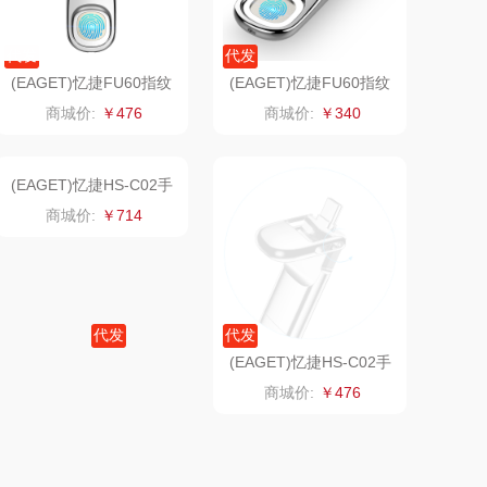
娜（包销款）
冈州故事
代发
代发
半亩川
双立人
(EAGET)忆捷FU60指纹
(EAGET)忆捷FU60指纹
加密U盘防泄密全盘加密
加密U盘防泄密全盘加密
商城价:
￥476
商城价:
￥340
128G
64GB
艾可熊
万益蓝
护舒宝
顺然
厨邦
粒上皇
中华
民间造物
代发
代发
嘉禾月
瑞驰SWICKY
(EAGET)忆捷HS-C02手
(EAGET)忆捷HS-C02手
机固态硬盘优盘256G
机固态硬盘优盘128G
商城价:
￥714
商城价:
￥476
金龙鱼
香畴
冠军
施耐德