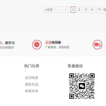
来伊份
五谷磨房
她妍社
«首页
<上一页
1
2
3
4
下一页
ie
品存
爱国者
尔木萄
途雅
HYUNDAI（电器
莱克
类）
府
吉米
碧云泉
普沃达
TKK
奥帝尔（包销款）
左都
克
苏泊尔（杯壶）
穗格氏
梦百合
热门分类
客服微信
星球
声阔
瓷语花香
圣匠鲁班
生活电器
家纺礼品
迪士尼（儿童类）
恒源祥（箱包）
君乐宝
杯壶水具
供款）
小仓熊
汇可心
小甘菊