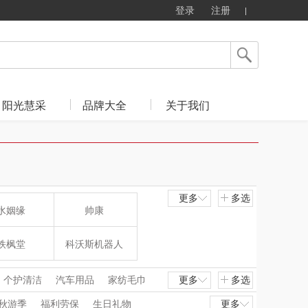
登录
注册
阳光慧采
品牌大全
关于我们
更多
多选
水姻缘
帅康
铁枫堂
科沃斯机器人
麦多多
唛恪
个护清洁
汽车用品
家纺毛巾
更多
多选
秋游季
福利劳保
生日礼物
更多