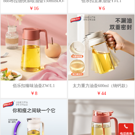
bdo布拉德快加喷油壶150mlBDO-
佰乐扣宜家油壶YJ/L1
9920
￥16
￥6
佰乐扣臻味油壶ZW/L1
太力重力油壶600ml（纳钙款）
ATT140
￥8
￥44
电话咨询