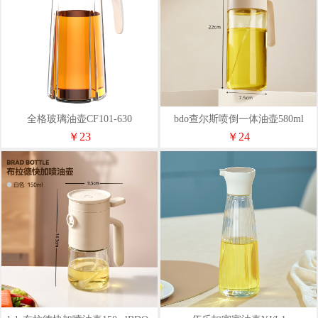
全格玻璃油壶CF101-630
bdo查尔斯喷倒一体油壶580ml
￥23
￥24