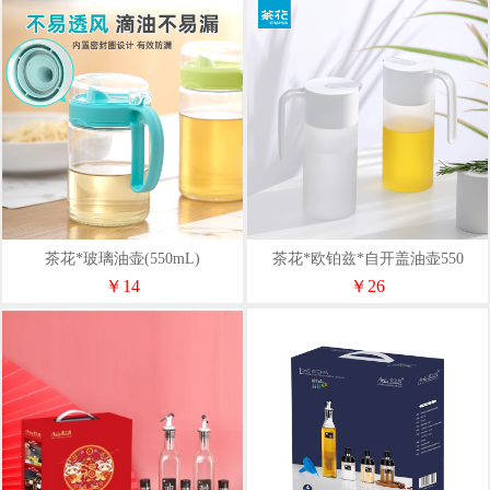
茶花*玻璃油壶(550mL)
茶花*欧铂兹*自开盖油壶550
￥14
￥26