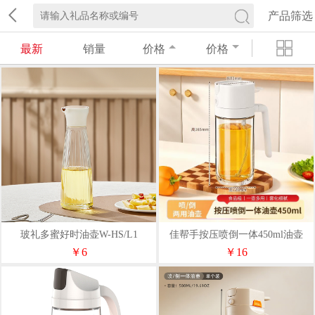
产品筛选
最新
销量
价格
价格
玻礼多蜜好时油壶W-HS/L1
佳帮手按压喷倒一体450ml油壶
PDYH-JS
￥6
￥16