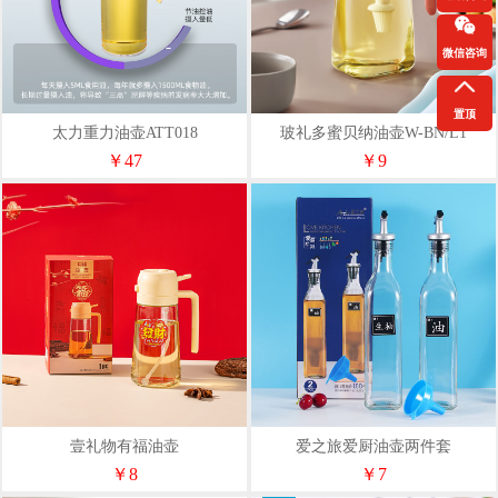
微信咨询
置顶
太力重力油壶ATT018
玻礼多蜜贝纳油壶W-BN/L1
￥47
￥9
壹礼物有福油壶
爱之旅爱厨油壶两件套
￥8
￥7